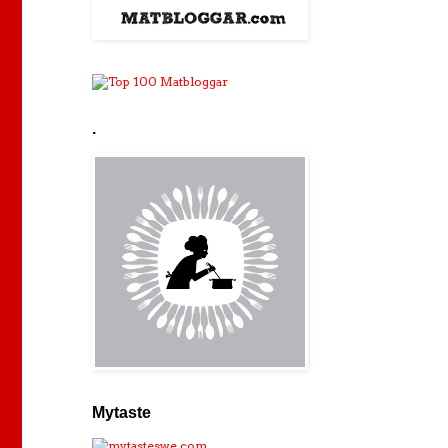
.
Mytaste