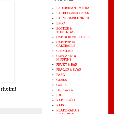
BAGERSKAN i MEDIA
BAKBLOGGSKARTAN
BARNDOMSMINNEN
BRÖD
BÖCKER &
TIDNINGAR
CAFE & KONDITORIER
CAKEPOPS &
CAKEBALLS
CHOKLAD
CUPCAKES &
MUFFINS
FRUKT & BÄR
FRÅGOR & SVAR
FÄRG
GLASS
GODIS
erholm!
Halloween
JUL
KAFFEBRÖD
KAKOR
KLADDKAKA &
BROWNIES