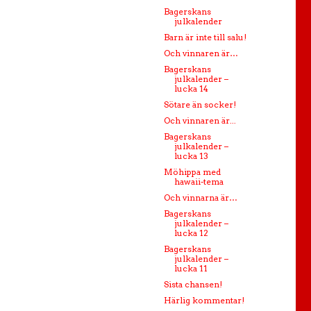
Bagerskans
julkalender
Barn är inte till salu!
Och vinnaren är…
Bagerskans
julkalender –
lucka 14
Sötare än socker!
Och vinnaren är...
Bagerskans
julkalender –
lucka 13
Möhippa med
hawaii-tema
Och vinnarna är…
Bagerskans
julkalender –
lucka 12
Bagerskans
julkalender –
lucka 11
Sista chansen!
Härlig kommentar!