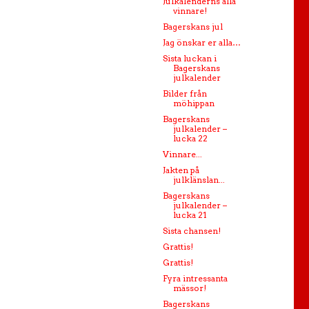
Julkalenderns alla
vinnare!
Bagerskans jul
Jag önskar er alla…
Sista luckan i
Bagerskans
julkalender
Bilder från
möhippan
Bagerskans
julkalender –
lucka 22
Vinnare...
Jakten på
julklänslan...
Bagerskans
julkalender –
lucka 21
Sista chansen!
Grattis!
Grattis!
Fyra intressanta
mässor!
Bagerskans