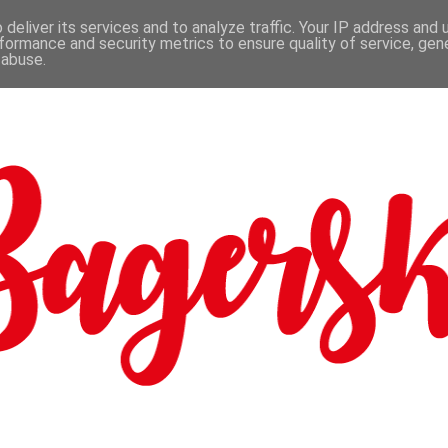
deliver its services and to analyze traffic. Your IP address and
formance and security metrics to ensure quality of service, ge
 abuse.