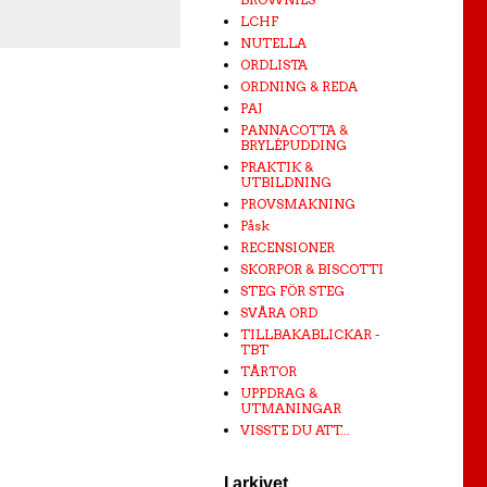
LCHF
NUTELLA
ORDLISTA
ORDNING & REDA
PAJ
PANNACOTTA &
BRYLÉPUDDING
PRAKTIK &
UTBILDNING
PROVSMAKNING
Påsk
RECENSIONER
SKORPOR & BISCOTTI
STEG FÖR STEG
SVÅRA ORD
TILLBAKABLICKAR -
TBT
TÅRTOR
UPPDRAG &
UTMANINGAR
VISSTE DU ATT...
I arkivet