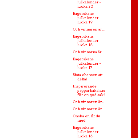
julkalender –
lucka 20
Bagerskans
julkalender –
lucka 19
Och vinnaren är...
Bagerskans
julkalender –
lucka 18
Och vinnarna är…
Bagerskans
julkalender –
lucka 17
Sista chansen att
delta!
Inspirerande
pepparkakshus
för en god sak!
Och vinnaren är…
Och vinnaren är…
Önska en låt du
med!
Bagerskans
julkalender –
lucka 16