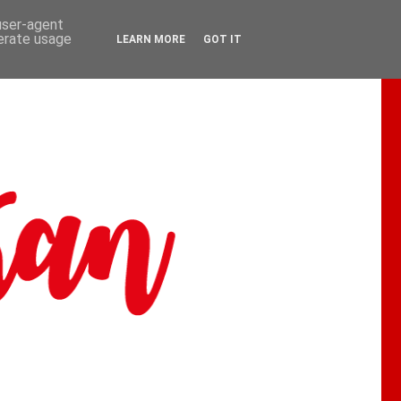
 user-agent
nerate usage
LEARN MORE
GOT IT