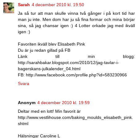
Sarah
4 december 2010 kl. 19:50
Ja så tur att man skulle vinna två gånger i på kort tid har
man ju inte. Men dom har ju så fina formar och mina börjar
sina, så jag chansar igen :) 4 Lotter orkade jag med ikväll
igen :)
Favoriten ikväll blev Elisabeth Pink
Du är ju redan gillad på FB
Länk till min blogg:
http://sarahbakar.blogspot.com/2010/12/jag-tavlar-i-
bagerskans-julkalender_04.html
FB: http://www.facebook.com/profile.php?id=583230966
Svara
Anonym
4 december 2010 kl. 19:59
Deltar med en lott! Min favorit är
http://www.vestlihouse.com/baking_moulds_elisabeth_pink.
shtml
Hälsningar Caroline L