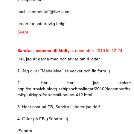
mail: litenmentuff@live.com
ha en fortsatt trevlig helg!
Svara
Sandra - mamma till Molly
4 december 2010 kl. 12:24
Hej, jag är gärna med och tävlar om 4 lotter.
1. Jag gillar "Madeleine" så vacker och fin form :)
2. Här har jag länkat:
http://surrovich.blogg.se/tipsochtavlingar/2010/december/he
mlig-julklapp-fran-vestli-house-412.html
3. Har tipsat på FB, Sandra Li heter jag där!
4. Gillar på FB, (Sandra Li)
/Sandra