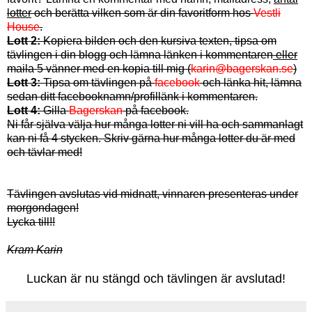
lotter
och berätta vilken som är din favoritform hos
Vestli
House
.
Lott 2:
Kopiera bilden och den kursiva texten, tipsa om
tävlingen i din blogg och lämna länken i kommentaren
eller
maila 5 vänner med en kopia till mig (
karin@bagerskan.se
)
Lott 3:
Tipsa om tävlingen på
facebook
och länka hit, lämna
sedan ditt facebooknamn/profillänk i kommentaren.
Lott 4:
Gilla
Bagerskan
på facebook.
Ni får själva välja hur många lotter ni vill ha och sammanlagt
kan ni få 4 stycken. Skriv gärna hur många lotter du är med
och tävlar med!
Tävlingen avslutas vid midnatt, vinnaren presenteras under
morgondagen!
Lycka till!!
Kram Karin
Luckan är nu stängd och tävlingen är avslutad!