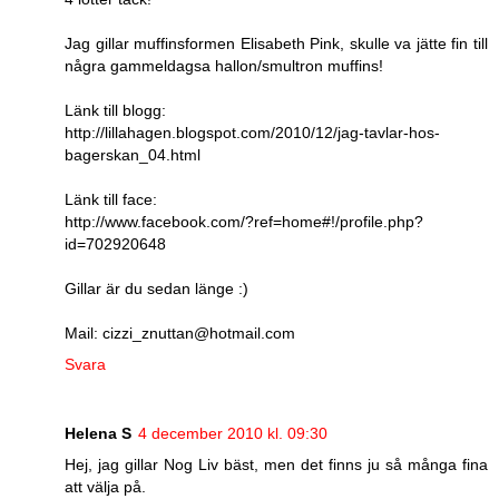
Jag gillar muffinsformen Elisabeth Pink, skulle va jätte fin till
några gammeldagsa hallon/smultron muffins!
Länk till blogg:
http://lillahagen.blogspot.com/2010/12/jag-tavlar-hos-
bagerskan_04.html
Länk till face:
http://www.facebook.com/?ref=home#!/profile.php?
id=702920648
Gillar är du sedan länge :)
Mail: cizzi_znuttan@hotmail.com
Svara
Helena S
4 december 2010 kl. 09:30
Hej, jag gillar Nog Liv bäst, men det finns ju så många fina
att välja på.