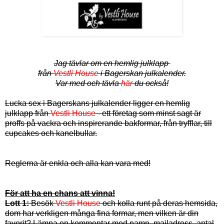
Jag tävlar om en hemlig julklapp
från
Vestli House
i Bagerskan julkalender.
Var med och tävla
här
du också!
Lucka sex i Bagerskans julkalender ligger en hemlig
julklapp från
Vestli House
- ett företag som minst sagt är
proffs på vackra och inspirerande bakformar, från tryfflar, till
cupcakes och kanelbullar.
Reglerna är enkla och alla kan vara med!
För att ha en chans att vinna!
Lott 1:
Besök
Vestli House
och kolla runt på deras hemsida,
dom har verkligen många fina formar, men vilken är din
favorit? Lämna en kommentar med namn, mailadress,
antal