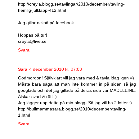
http://creyla.blogg.se/tavlingar/2010/december/tavling-
hemlig-julklapp-412.html
Jag gillar också på facebook.
Hoppas på tur!
creyla@live.se
Svara
Sara
4 december 2010 kl. 07:03
Godmorgon! Självklart vill jag vara med & tävla idag igen =)
Måste bara säga att man inte kommer in på sidan så jag
googlade och det jag gillade på deras sida var MADELEINE.
Älskar svart & rött :)
Jag lägger upp detta på min blogg- Så jag vill ha 2 lotter :)
http://bullmammasara.blogg.se/2010/december/tavling-
1.html
Svara