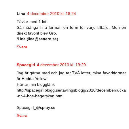
Lina
4 december 2010 kl. 18:24
Tävlar med 1 lott.
Så måånga fina formar, en form för varje tillfälle. Men en
direkt favorit blev Gro.
/Lina (lina@settern.se)
Svara
Spacegirl
4 december 2010 kl. 19:29
Jag är gärna med och jag tar TVÅ lotter, mina favoritformar
är Hedda Yellow
Här är min blogglänk
http://spacegirl.blogg.se/tavlingsblogg/2010/december/lucka
-nr-4-hos-bagerskan.html
Spacegirl_@spray.se
Svara