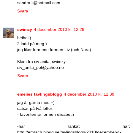
sandra.li@hotmail.com
Svara
swimzy
4 december 2010 kl. 12:28
heihei:)
2 lodd på meg:)
jeg liker formene formen Liv (och Nora)
Klem fra siv anita, swimzy
siv_anita_pet@yahoo.no
Svara
emelies tävlingsblogg
4 december 2010 kl. 12:38
jag är gärna med =)
satsar på två lotter:
- favoriten är formen elisabeth
-har länkat här:
http://emlisch.blogg.se/tavlingsblogg/2010/december/4-