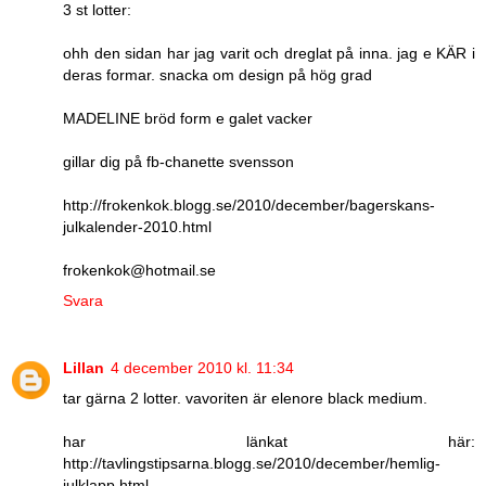
3 st lotter:
ohh den sidan har jag varit och dreglat på inna. jag e KÄR i
deras formar. snacka om design på hög grad
MADELINE bröd form e galet vacker
gillar dig på fb-chanette svensson
http://frokenkok.blogg.se/2010/december/bagerskans-
julkalender-2010.html
frokenkok@hotmail.se
Svara
Lillan
4 december 2010 kl. 11:34
tar gärna 2 lotter. vavoriten är elenore black medium.
har länkat här:
http://tavlingstipsarna.blogg.se/2010/december/hemlig-
julklapp.html