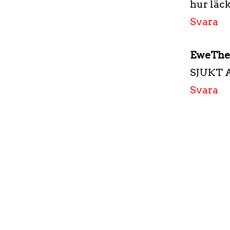
hur läck
Svara
EweThe
SJUKT A
Svara