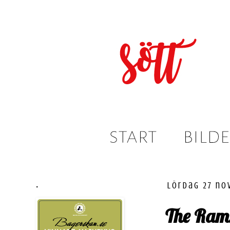
.
lördag 27 no
The Ram