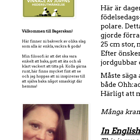
Här är dagen
födelsedags
polare. Dett
Välkommen till Bagerskan!
gjorde förra
Här finner ni bakverk av olika slag
25 cm stor, 
som alla är enkla, vackra & goda!
Efter önske
Min filosofi är att det ska vara
jordgubbar 
enkelt att baka, gott att äta och så
klart vackert att titta på. Kolla gärna
runt, här finns mycket fint att se
Måste säga a
och jag hoppas att ni inspireras till
att själva baka något smaskigt där
både Ohh:ad
hemma!
Härligt att 
Många kram
In English