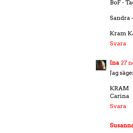
BoF - Ta
Sandra -
Kram K
Svara
Ina
27 n
Jag säg
KRAM
Carina
Svara
Susann