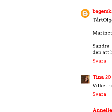
bagersk
TårtOlga 
Marinett
Sandra -
den att 
Svara
Tina
20
Vilket r
Svara
Annelie