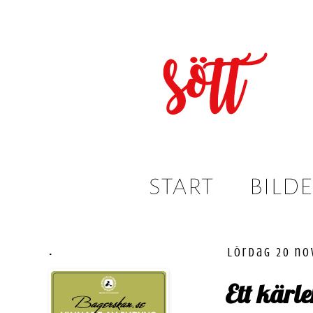
.
lördag 20 no
Ett kärl