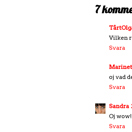
7 komme
TårtOlg
Vilken r
Svara
Marinet
oj vad de
Svara
Sandra
Oj wow! 
Svara