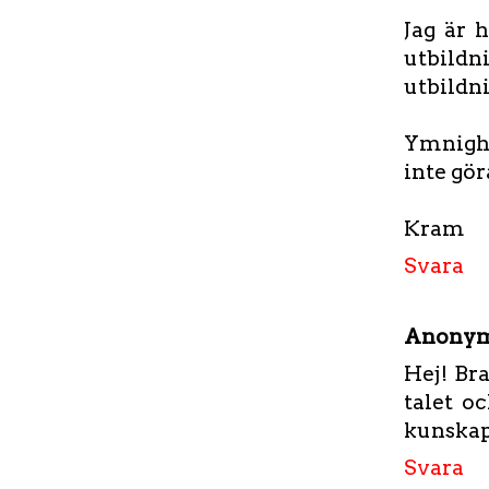
Jag är h
utbildn
utbildni
Ymnighe
inte gör
Kram
Svara
Anony
Hej! Bra
talet oc
kunskape
Svara