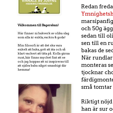
Redan fredag
Ymnighets
marsipanfig
Välkommen till Bagerskan!
och 50g ägg
Här finner ni bakverk av olika slag
sedan till o
som alla är enkla, vackra & goda!
sen till en 
Min filosofi är att det ska vara
bakas de sed
enkelt att baka, gott att äta och så
klart vackert att titta på. Kolla gärna
När rundlar
runt, här finns mycket fint att se
och jag hoppas att ni inspireras till
monteras se
att själva baka något smaskigt där
hemma!
tjocknar cho
färdigmonte
små tomtar 
Riktigt nöj
han är sur 