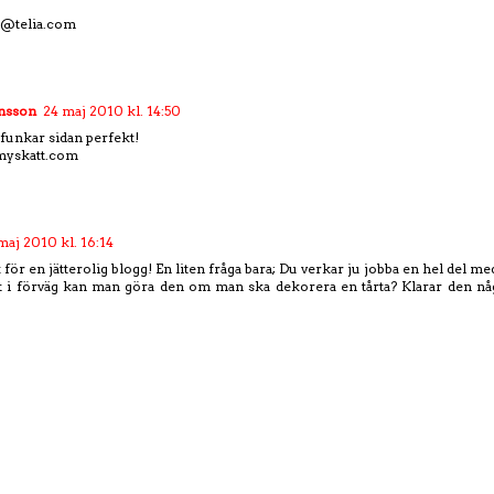
@telia.com
onsson
24 maj 2010 kl. 14:50
 funkar sidan perfekt!
myskatt.com
maj 2010 kl. 16:14
 för en jätterolig blogg! En liten fråga bara; Du verkar ju jobba en hel del m
t i förväg kan man göra den om man ska dekorera en tårta? Klarar den nå