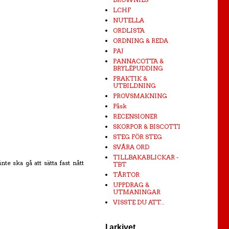
LCHF
NUTELLA
ORDLISTA
ORDNING & REDA
PAJ
PANNACOTTA &
BRYLÉPUDDING
PRAKTIK &
UTBILDNING
PROVSMAKNING
Påsk
RECENSIONER
SKORPOR & BISCOTTI
STEG FÖR STEG
SVÅRA ORD
TILLBAKABLICKAR -
e ska gå att sätta fast nått
TBT
TÅRTOR
UPPDRAG &
UTMANINGAR
VISSTE DU ATT...
I arkivet