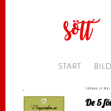
.
söndag 23 maj
De 5 för