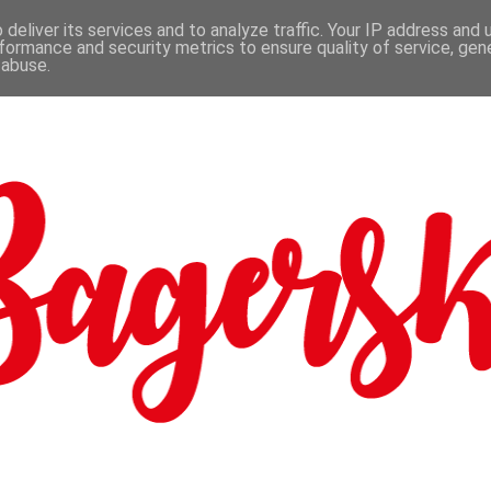
deliver its services and to analyze traffic. Your IP address and
formance and security metrics to ensure quality of service, ge
 abuse.