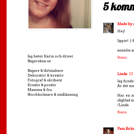
5 komm
Made by 
Hej!
Jippie! :) 
annelie.
Jag heter Karin och driver
Svara
Bagerskan.se
Bagare & tårtmakare
Linda
23
Dekoratör & kreatör
Fotograf & skribent
Jag funde
Kreativ & positiv
Är det med
Mamma & fru
Stockholmare & smålänning
Har en me
sågblad av
/Linda
Svara
Fam.Boh