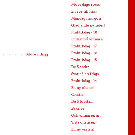
Mors dags rosor
En ros till mor
Måndag morgon
Glädjande nyheter!
Praktikdag - 18
Endast två vinnare
Praktikdag - 17
Praktikdag - 16
Äldre inlägg
Praktikdag - 15
De 5 andra...
Svar på en fråga...
Praktikdag - 14
En ny chans!
Grattis!
De 5 första...
Baka.se
Och vinnaren är...
Sista chansen!
En ny variant