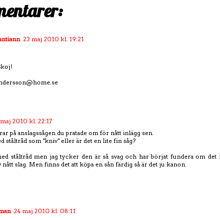
entarer:
antiann
23 maj 2010 kl. 19:21
Skoj!
andersson@home.se
 maj 2010 kl. 22:17
rar på anslagssågen du pratade om för nått inlägg sen.
 ståltråd som "kniv" eller är det en lite fin såg?
d ståltråd men jag tycker den är så svag och har börjat fundera om det int
 nått slag. Men finns det att köpa en sån färdig så är det ju kanon.
man
24 maj 2010 kl. 08:11