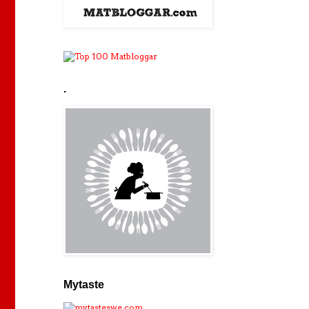
.
Mytaste