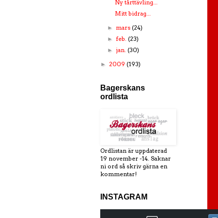
Ny tårttävling...
Mitt bidrag...
mars
(24)
►
feb.
(23)
►
jan.
(30)
►
2009
(193)
►
Bagerskans
ordlista
Ordlistan är uppdaterad
19 november -14. Saknar
ni ord så skriv gärna en
kommentar!
INSTAGRAM