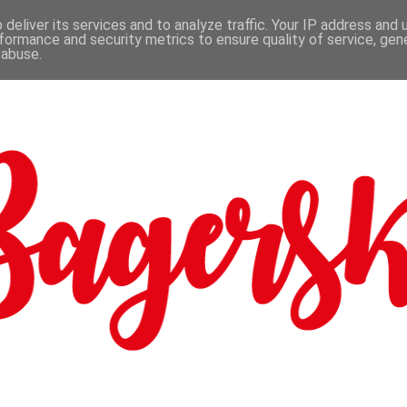
deliver its services and to analyze traffic. Your IP address and
formance and security metrics to ensure quality of service, ge
 abuse.