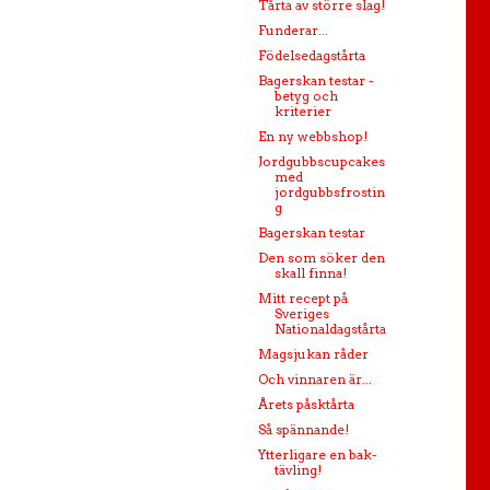
Tårta av större slag!
Funderar...
Födelsedagstårta
Bagerskan testar -
betyg och
kriterier
En ny webbshop!
Jordgubbscupcakes
med
jordgubbsfrostin
g
Bagerskan testar
Den som söker den
skall finna!
Mitt recept på
Sveriges
Nationaldagstårta
Magsjukan råder
Och vinnaren är...
Årets påsktårta
Så spännande!
Ytterligare en bak-
tävling!