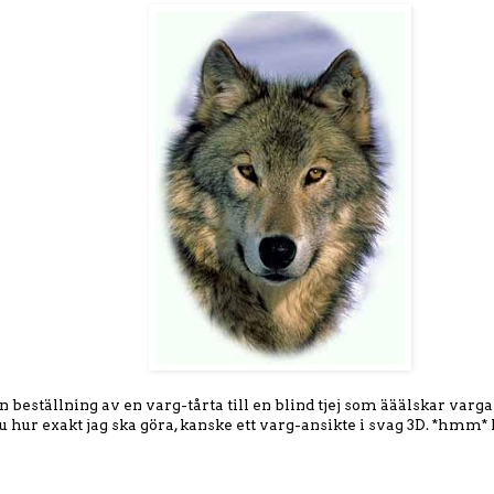
en beställning av en varg-tårta till en blind tjej som ääälskar varg
u hur exakt jag ska göra, kanske ett varg-ansikte i svag 3D. *hmm*