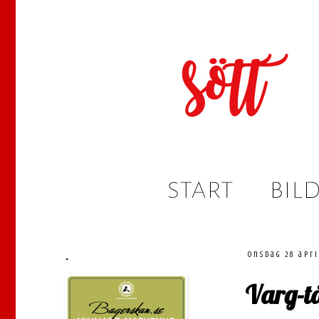
.
onsdag 28 apri
Varg-t