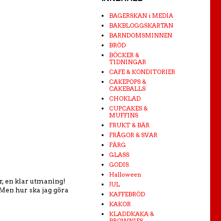
BAGERSKAN i MEDIA
BAKBLOGGSKARTAN
BARNDOMSMINNEN
BRÖD
BÖCKER &
TIDNINGAR
CAFE & KONDITORIER
CAKEPOPS &
CAKEBALLS
CHOKLAD
CUPCAKES &
MUFFINS
FRUKT & BÄR
FRÅGOR & SVAR
FÄRG
GLASS
GODIS
Halloween
ar, en klar utmaning!
JUL
 Men hur ska jag göra
KAFFEBRÖD
KAKOR
KLADDKAKA &
BROWNIES