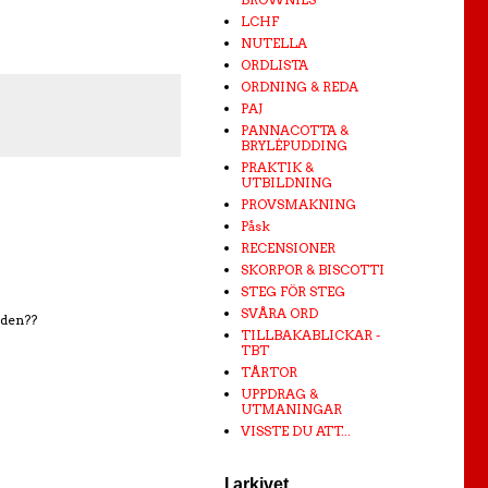
LCHF
NUTELLA
ORDLISTA
ORDNING & REDA
PAJ
PANNACOTTA &
BRYLÉPUDDING
PRAKTIK &
UTBILDNING
PROVSMAKNING
Påsk
RECENSIONER
SKORPOR & BISCOTTI
STEG FÖR STEG
SVÅRA ORD
 den??
TILLBAKABLICKAR -
TBT
TÅRTOR
UPPDRAG &
UTMANINGAR
VISSTE DU ATT...
I arkivet