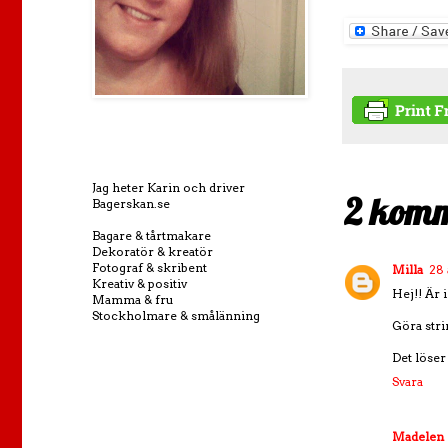
Jag heter Karin och driver
2 komm
Bagerskan.se
Bagare & tårtmakare
Dekoratör & kreatör
Fotograf & skribent
Milla
28 
Kreativ & positiv
Hej!! Är 
Mamma & fru
Stockholmare & smålänning
Göra stri
Det löser
Svara
Madelen