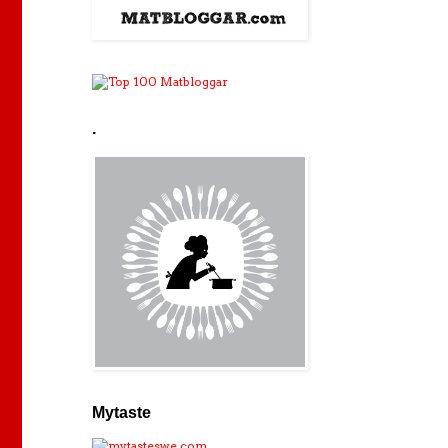
.
Mytaste