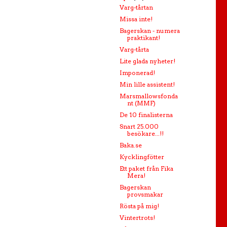
Varg-tårtan
Missa inte!
Bagerskan - numera
praktikant!
Varg-tårta
Lite glada nyheter!
Imponerad!
Min lille assistent!
Marsmallowsfonda
nt (MMF)
De 10 finalisterna
Snart 25.000
besökare...!!
Baka.se
Kycklingfötter
Ett paket från Fika
Mera!
Bagerskan
provsmakar
Rösta på mig!
Vintertrots!