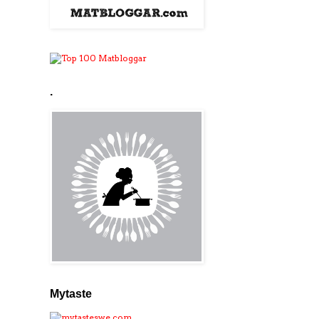
.
Mytaste