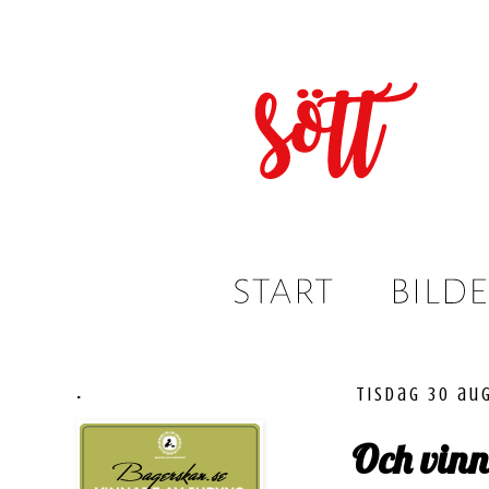
.
tisdag 30 au
Och vin