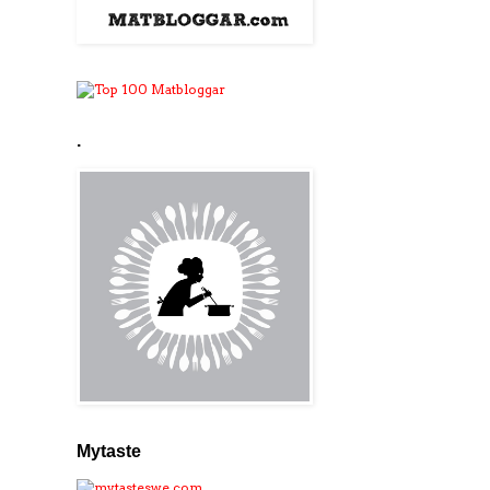
.
Mytaste