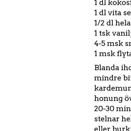
1 dl kokos
1 dl vita 
1/2 dl hela
1 tsk van
4-5 msk 
1 msk flyt
Blanda iho
mindre bit
kardemumm
honung öve
20-30 min
stelnar he
eller burk