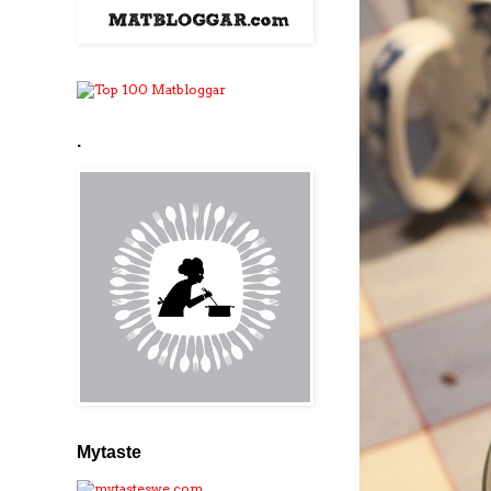
.
Mytaste