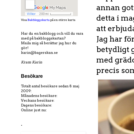
annan got
detta i m
Visa
Bakbloggskarta
på en större karta
att erbjud
Har du en bakblogg och vill du vara
Jag har fö
med på bakbloggskartan?
Maila mig så berättar jag hur du
betydligt 
gör!
karin@bagerskan.se
med grädde
Kram Karin
precis so
Besökare
Totalt antal besökare sedan 8 maj
2009:
Månadens besökare:
Veckans besökare:
Dagens besökare:
Online just nu:
.