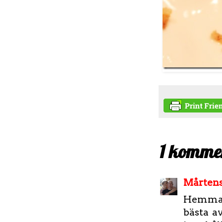
1 komme
Mårtens
Hemmagj
bästa a