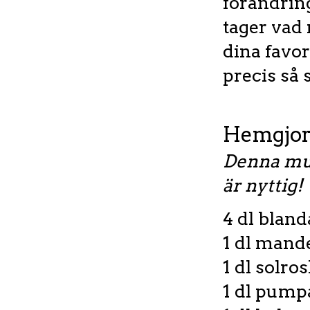
förändrin
tager vad 
dina favor
precis så 
Hemgjor
Denna mus
är nyttig!
4 dl bland
1 dl mand
1 dl solro
1 dl pump