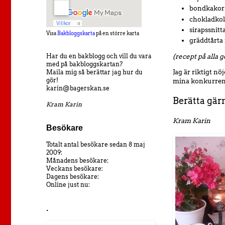
bondkakor
chokladkol
sirapssnitt
Visa
Bakbloggskarta
på en större karta
gräddtårta
(recept på alla
Har du en bakblogg och vill du vara
med på bakbloggskartan?
Jag är riktigt n
Maila mig så berättar jag hur du
gör!
mina konkurrente
karin@bagerskan.se
Berätta gär
Kram Karin
Kram Karin
Besökare
Totalt antal besökare sedan 8 maj
2009:
Månadens besökare:
Veckans besökare:
Dagens besökare:
Online just nu:
.