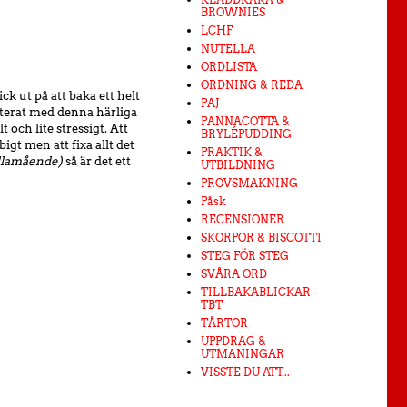
BROWNIES
LCHF
NUTELLA
ORDLISTA
ORDNING & REDA
k ut på att baka ett helt
PAJ
nterat med denna härliga
PANNACOTTA &
 och lite stressigt. Att
BRYLÉPUDDING
igt men att fixa allt det
PRAKTIK &
 illamående)
så är det ett
UTBILDNING
PROVSMAKNING
Påsk
RECENSIONER
SKORPOR & BISCOTTI
STEG FÖR STEG
SVÅRA ORD
TILLBAKABLICKAR -
TBT
TÅRTOR
UPPDRAG &
UTMANINGAR
VISSTE DU ATT...