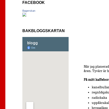
FACEBOOK
Bagerskan
BAKBLOGGSKARTAN
När jag planerad
åren. Tyvärr är 
På mitt kaffebor
kanelbulla
regnbågsk
radiokaka
uppåkraka
brysselkex