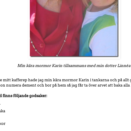
Min kära mormor Karin tillsammans med min dotter Linné
e mitt kafferep hade jag min kära mormor Karin i tankarna och på allt
hon numera dement och bor på hem så jag får ta över arvet att baka alla h
d finns följande godsaker:
r
aka
kor