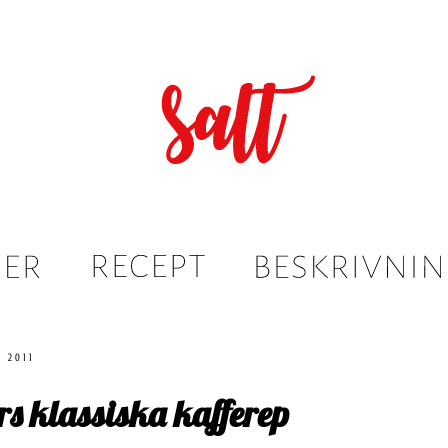
 2011
s klassiska kafferep