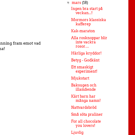
mars
(18)
▼
Ingen bra start på
veckan...!
Mormors klassiska
kafferep
Kak-maraton
Alla rosknoppar blir
inte vackra
spänning fram emot vad
rosor…
na!
Härliga kryddor!
Betyg - Godkänt
Ett smaskigt
experiment!
Mjukstart
Baksugen och
illamående
Kärt barn har
många namn!
Nattvardsbröd
Små söta praliner
For all chocolate
you lovers!
Ljuvlig