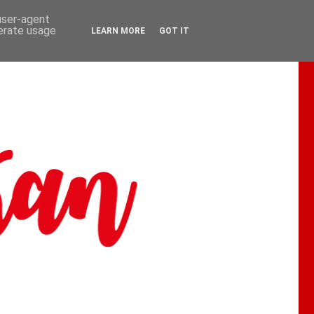
 user-agent
nerate usage
LEARN MORE
GOT IT