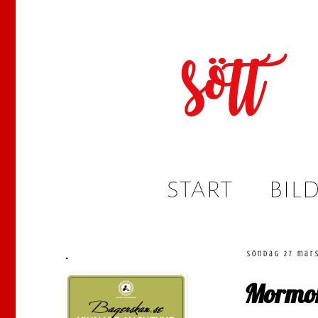
.
söndag 27 mars
Mormor