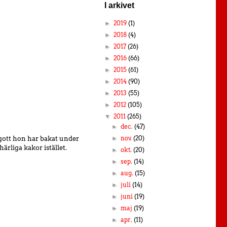
I arkivet
2019
(1)
►
2018
(4)
►
2017
(26)
►
2016
(66)
►
2015
(61)
►
2014
(90)
►
2013
(55)
►
2012
(105)
►
a
2011
(265)
▼
dec.
(47)
►
 gott hon har bakat under
nov.
(20)
►
ärliga kakor istället.
okt.
(20)
►
sep.
(14)
►
aug.
(15)
►
juli
(14)
►
juni
(19)
►
maj
(19)
►
apr.
(11)
►