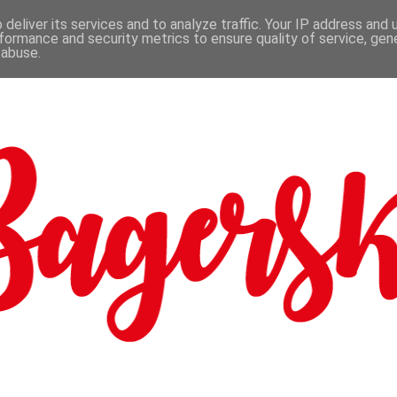
deliver its services and to analyze traffic. Your IP address and
formance and security metrics to ensure quality of service, ge
 abuse.