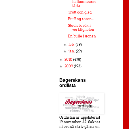
hallonmousse-
tårta
Trött och glad
Ett fång rosor…
Studiebesök i
verkligheten
En bulle i ugnen
feb.
(39)
►
jan.
(29)
►
2010
(478)
►
2009
(193)
►
Bagerskans
ordlista
Ordlistan är uppdaterad
19 november -14. Saknar
ni ord så skriv gärna en