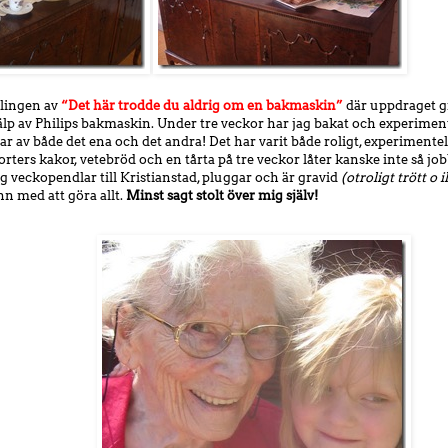
vlingen av
“Det här trodde du aldrig om en bakmaskin”
där uppdraget gic
älp av Philips bakmaskin. Under tre veckor har jag bakat och experime
r av både det ena och det andra! Det har varit både roligt, experimentellt
rters kakor, vetebröd och en tårta på tre veckor låter kanske inte så jobb
g veckopendlar till Kristianstad, pluggar och är gravid
(otroligt trött o
nn med att göra allt.
Minst sagt stolt över mig själv!