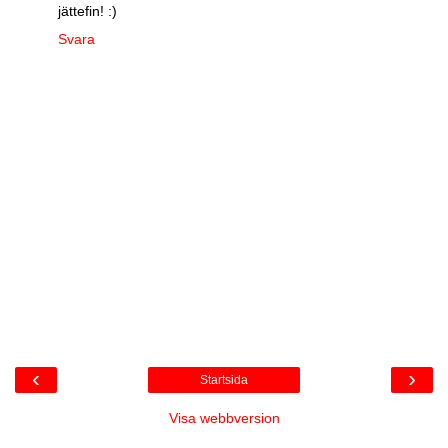
jättefin! :)
Svara
‹
›
Startsida
Visa webbversion