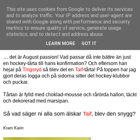
This site uses cookies from Google to deliver its services
Bagerskan
and to analyze traffic. Your IP address and user-agent are
shared with Google along with performance and security
metrics to ensure quality of service, generate usage
statistics, and to detect and address abuse.
fredag 11 maj 2012
Hockey hockey hockey…
LEARN MORE
GOT IT
… det är August passion! Vad passar då inte bättre än just
en hockey-tårta till hans konfirmation? Och eftersom han
hejar på
Tingsryd
så blev det en
Taif
-tårta! På toppen har jag
gjort deras logga och på sidorna sitter det hockey-klubbor
och puckar.
Tårtan är fylld med choklad-mousse och rårörda hallon, täckt
och dekorerad med marsipan.
Så vad säger ni alla som älskar
Taif
, blev den snygg?
Kram Karin