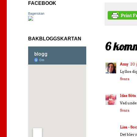
FACEBOOK
Bagerskan
BAKBLOGGSKARTAN
6 komm
Amy
20 
Lyllos dig
Svara
Idas Söta
Vad under
Svara
Lisa - So
Det blev 