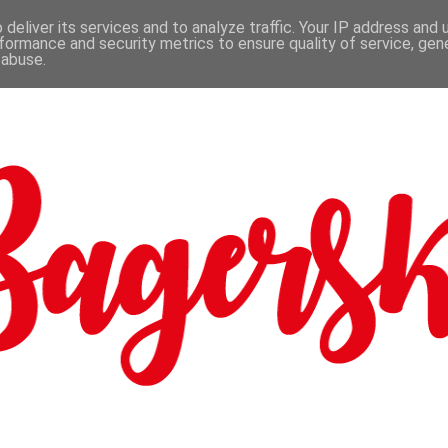
deliver its services and to analyze traffic. Your IP address and
formance and security metrics to ensure quality of service, ge
 abuse.