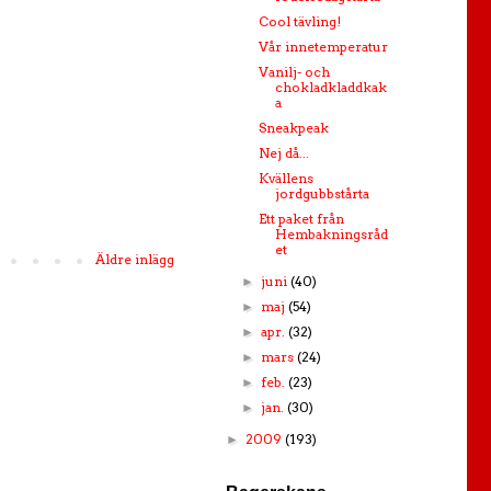
Cool tävling!
Vår innetemperatur
Vanilj- och
chokladkladdkak
a
Sneakpeak
Nej då...
Kvällens
jordgubbstårta
Ett paket från
Hembakningsråd
et
Äldre inlägg
juni
(40)
►
maj
(54)
►
apr.
(32)
►
mars
(24)
►
feb.
(23)
►
jan.
(30)
►
2009
(193)
►