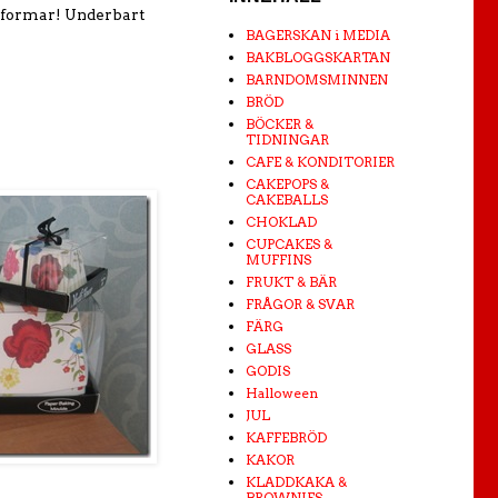
sformar! Underbart
BAGERSKAN i MEDIA
BAKBLOGGSKARTAN
BARNDOMSMINNEN
BRÖD
BÖCKER &
TIDNINGAR
CAFE & KONDITORIER
CAKEPOPS &
CAKEBALLS
CHOKLAD
CUPCAKES &
MUFFINS
FRUKT & BÄR
FRÅGOR & SVAR
FÄRG
GLASS
GODIS
Halloween
JUL
KAFFEBRÖD
KAKOR
KLADDKAKA &
BROWNIES