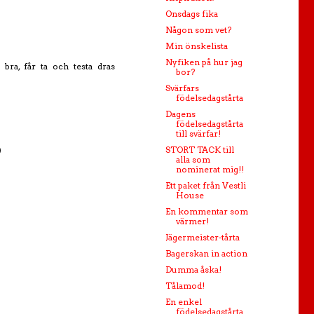
Onsdags fika
Någon som vet?
Min önskelista
Nyfiken på hur jag
 bra, får ta och testa dras
bor?
Svärfars
födelsedagstårta
Dagens
födelsedagstårta
till svärfar!
)
STORT TACK till
alla som
nominerat mig!!
Ett paket från Vestli
House
En kommentar som
värmer!
Jägermeister-tårta
Bagerskan in action
Dumma åska!
Tålamod!
En enkel
födelsedagstårta