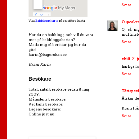
Svara
Visa
Bakbloggskarta
på en större karta
Cupcakes
Oj så my
muffinsf
Har du en bakblogg och vill du vara
med på bakbloggskartan?
Svara
Maila mig så berättar jag hur du
gör!
karin@bagerskan.se
chili
21 j
Kram Karin
härliga f
Svara
Besökare
Totalt antal besökare sedan 8 maj
Tårtspeci
2009:
Älskar de
Månadens besökare:
Veckans besökare:
Kram frå
Dagens besökare:
Online just nu:
Svara
.