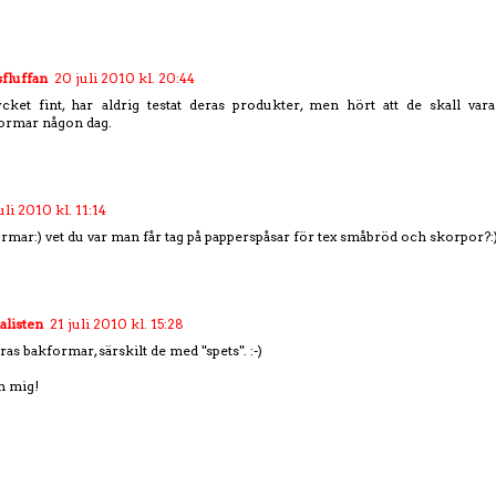
fluffan
20 juli 2010 kl. 20:44
cket fint, har aldrig testat deras produkter, men hört att de skall vara
ormar någon dag.
uli 2010 kl. 11:14
ormar:) vet du var man får tag på papperspåsar för tex småbröd och skorpor?:
alisten
21 juli 2010 kl. 15:28
ras bakformar, särskilt de med "spets". :-)
n mig!