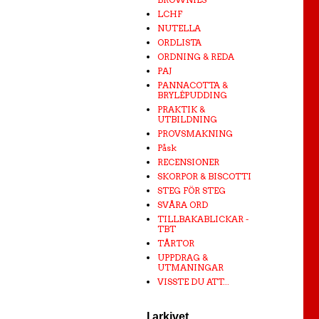
LCHF
NUTELLA
ORDLISTA
ORDNING & REDA
PAJ
PANNACOTTA &
BRYLÉPUDDING
PRAKTIK &
UTBILDNING
PROVSMAKNING
Påsk
RECENSIONER
SKORPOR & BISCOTTI
STEG FÖR STEG
SVÅRA ORD
TILLBAKABLICKAR -
TBT
TÅRTOR
UPPDRAG &
UTMANINGAR
VISSTE DU ATT...
I arkivet