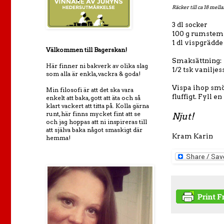
Räcker till ca 18 mel
3 dl socker
100 g rumstem
1 dl vispgrädde
Välkommen till Bagerskan!
Smaksättning:
Här finner ni bakverk av olika slag
1/2 tsk vanilje
som alla är enkla, vackra & goda!
Vispa ihop smör
Min filosofi är att det ska vara
fluffigt. Fyll 
enkelt att baka, gott att äta och så
klart vackert att titta på. Kolla gärna
runt, här finns mycket fint att se
Njut!
och jag hoppas att ni inspireras till
att själva baka något smaskigt där
Kram Karin
hemma!