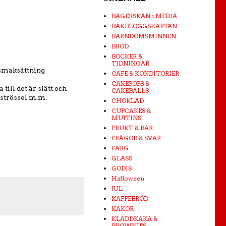
BAGERSKAN i MEDIA
BAKBLOGGSKARTAN
BARNDOMSMINNEN
BRÖD
BÖCKER &
TIDNINGAR
n smaksättning
CAFE & KONDITORIER
CAKEPOPS &
till det är slätt och
CAKEBALLS
 strössel m.m.
CHOKLAD
CUPCAKES &
MUFFINS
FRUKT & BÄR
FRÅGOR & SVAR
FÄRG
GLASS
GODIS
Halloween
JUL
KAFFEBRÖD
KAKOR
KLADDKAKA &
BROWNIES