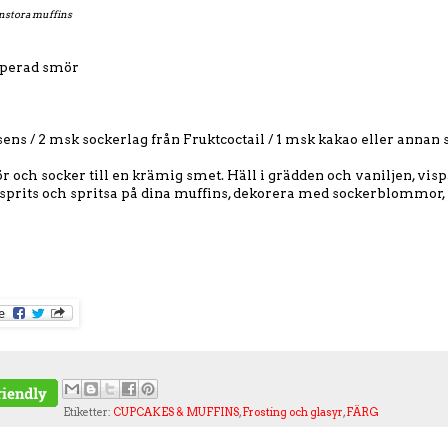
lanstora muffins
perad smör
ssens / 2 msk sockerlag från Fruktcoctail / 1 msk kakao eller anna
 och socker till en krämig smet. Häll i grädden och vaniljen, vispa 
en sprits och spritsa på dina muffins, dekorera med sockerblommor,
Etiketter:
CUPCAKES & MUFFINS
,
Frosting och glasyr
,
FÄRG