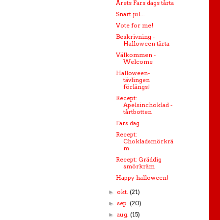
Årets Fars dags tårta
Snart jul...
Vote for me!
Beskrivning -
Halloween tårta
Välkommen -
Welcome
Halloween-
tävlingen
förlängs!
Recept:
Apelsinchoklad -
tårtbotten
Fars dag
Recept:
Chokladsmörkrä
m
Recept: Gräddig
smörkräm
Happy halloween!
okt.
(21)
►
sep.
(20)
►
aug.
(15)
►