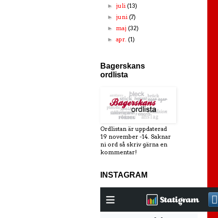
juli
(13)
►
juni
(7)
►
maj
(32)
►
apr.
(1)
►
Bagerskans
ordlista
Ordlistan är uppdaterad
19 november -14. Saknar
ni ord så skriv gärna en
kommentar!
INSTAGRAM