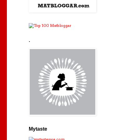
.
Mytaste