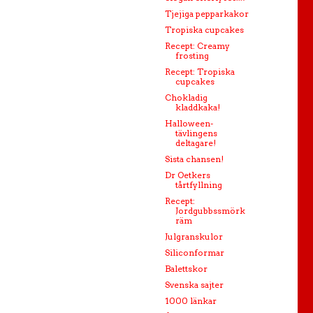
Tjejiga pepparkakor
Tropiska cupcakes
Recept: Creamy
frosting
Recept: Tropiska
cupcakes
Chokladig
kladdkaka!
Halloween-
tävlingens
deltagare!
Sista chansen!
Dr Oetkers
tårtfyllning
Recept:
Jordgubbssmörk
räm
Julgranskulor
Siliconformar
Balettskor
Svenska sajter
1000 länkar