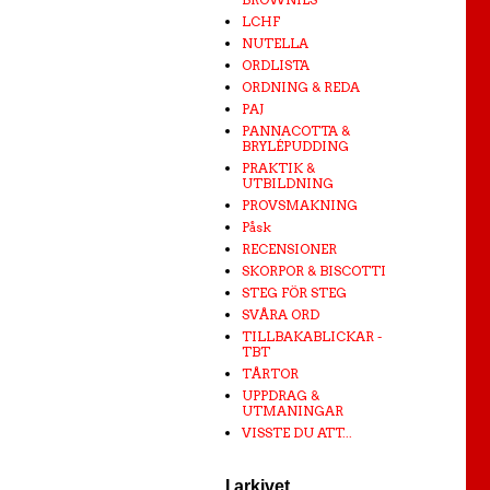
LCHF
NUTELLA
ORDLISTA
ORDNING & REDA
PAJ
PANNACOTTA &
BRYLÉPUDDING
PRAKTIK &
UTBILDNING
PROVSMAKNING
Påsk
RECENSIONER
SKORPOR & BISCOTTI
STEG FÖR STEG
SVÅRA ORD
TILLBAKABLICKAR -
TBT
TÅRTOR
UPPDRAG &
UTMANINGAR
VISSTE DU ATT...
I arkivet