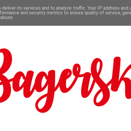
deliver its services and to analyze traffic. Your IP address and
formance and security metrics to ensure quality of service, ge
 abuse.