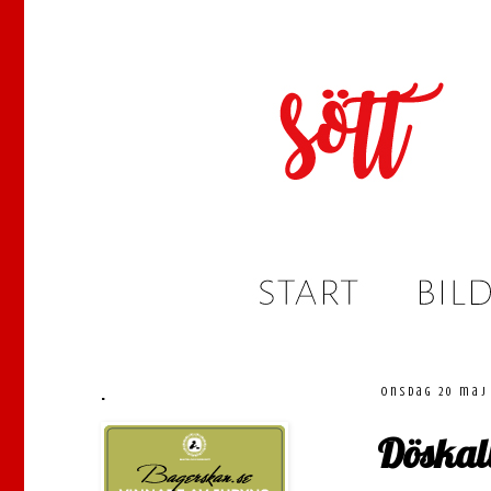
.
onsdag 20 maj
Döskall