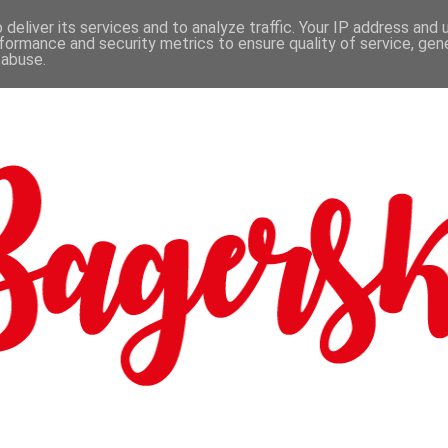
deliver its services and to analyze traffic. Your IP address and
formance and security metrics to ensure quality of service, ge
 abuse.