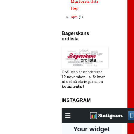
Min första tårta
Hej!
apr.
(1)
►
Bagerskans
ordlista
Ordlistan är uppdaterad
19 november -14. Saknar
ni ord så skriv gärna en
kommentar!
INSTAGRAM