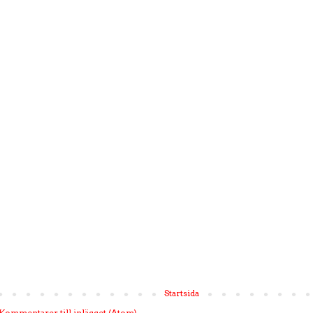
Startsida
Kommentarer till inlägget (Atom)