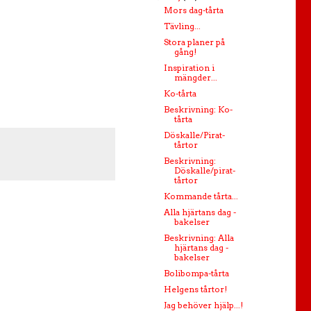
Mors dag-tårta
Tävling...
Stora planer på
gång!
Inspiration i
mängder...
Ko-tårta
Beskrivning: Ko-
tårta
Döskalle/Pirat-
tårtor
Beskrivning:
Döskalle/pirat-
tårtor
Kommande tårta...
Alla hjärtans dag -
bakelser
Beskrivning: Alla
hjärtans dag -
bakelser
Bolibompa-tårta
Helgens tårtor!
Jag behöver hjälp...!