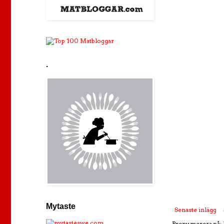
.
Mytaste
Senaste inlägg
Prenumerera på: