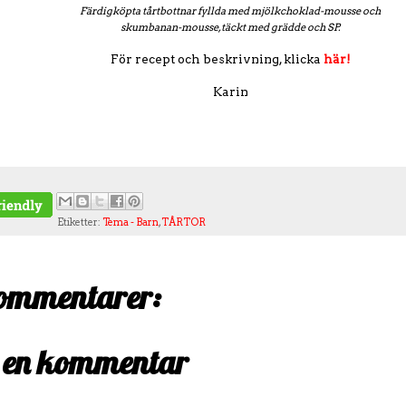
Färdigköpta tårtbottnar fyllda med
mjölkchoklad-mousse
och
skumbanan-mousse
,täckt med grädde och
SP.
För recept och beskrivning, klicka
här!
Karin
Etiketter:
Tema - Barn
,
TÅRTOR
ommentarer:
 en kommentar