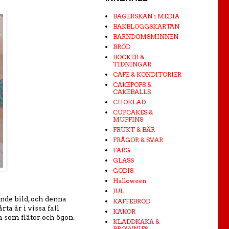
BAGERSKAN i MEDIA
BAKBLOGGSKARTAN
BARNDOMSMINNEN
BRÖD
BÖCKER &
TIDNINGAR
CAFE & KONDITORIER
CAKEPOPS &
CAKEBALLS
CHOKLAD
CUPCAKES &
MUFFINS
FRUKT & BÄR
FRÅGOR & SVAR
FÄRG
GLASS
GODIS
Halloween
JUL
nde bild, och denna
KAFFEBRÖD
rta är i vissa fall
KAKOR
a som flätor och ögon.
KLADDKAKA &
BROWNIES