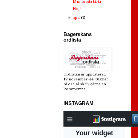
Min första tårta
Hej!
apr.
(1)
►
Bagerskans
ordlista
Ordlistan är uppdaterad
19 november -14. Saknar
ni ord så skriv gärna en
kommentar!
INSTAGRAM