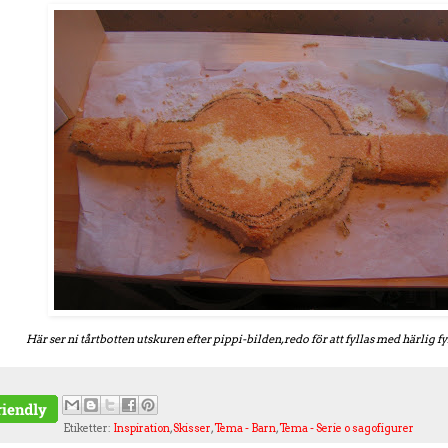
Här ser ni tårtbotten utskuren efter pippi-bilden, redo för att fyllas med härlig fy
Etiketter:
Inspiration
,
Skisser
,
Tema - Barn
,
Tema - Serie o sagofigurer