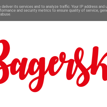
deliver its services and to analyze traffic. Your IP address and
formance and security metrics to ensure quality of service, ge
 abuse.