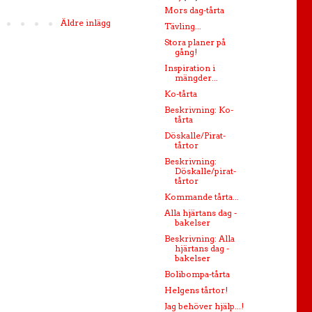
Mors dag-tårta
Äldre inlägg
Tävling...
Stora planer på
gång!
Inspiration i
mängder...
Ko-tårta
Beskrivning: Ko-
tårta
Döskalle/Pirat-
tårtor
Beskrivning:
Döskalle/pirat-
tårtor
Kommande tårta...
Alla hjärtans dag -
bakelser
Beskrivning: Alla
hjärtans dag -
bakelser
Bolibompa-tårta
Helgens tårtor!
Jag behöver hjälp...!