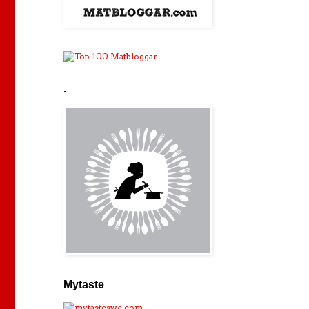
.
Mytaste