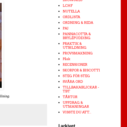
LCHF
NUTELLA
ORDLISTA
ORDNING & REDA
PAJ
PANNACOTTA &
BRYLÉPUDDING
PRAKTIK &
UTBILDNING
PROVSMAKNING
Påsk
RECENSIONER
SKORPOR & BISCOTTI
STEG FÖR STEG
SVÅRA ORD
TILLBAKABLICKAR -
TBT
llning.
TÅRTOR
UPPDRAG &
UTMANINGAR
VISSTE DU ATT...
I arkivet