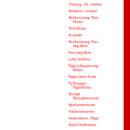
Tävling - Dr. Oetker
Räddare i nöden!
Beskrivning: Tutt-
tårtan
Tutt-tårtan
Kontakt
Beskrivning: Fars
dag-tårta
Fars dag-tårta
Lilla Gubben
Pippi Långstrump -
tårtan
Pippi växer fram
Fyllningar -
Pippitårtan
Recept:
Nougatmousse
Apelsinmousse
Hallonmousse
Inspiration - Pippi
Enkel tårtbotten