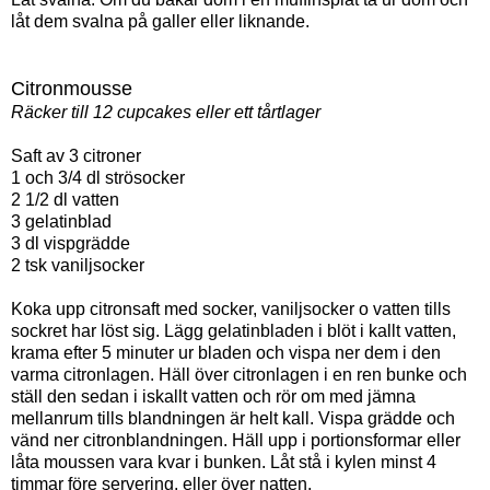
låt dem svalna på galler eller liknande.
Citronmousse
Räcker till 12 cupcakes eller ett tårtlager
Saft av 3 citroner
1 och 3/4 dl strösocker
2 1/2 dl vatten
3 gelatinblad
3 dl vispgrädde
2 tsk vaniljsocker
Koka upp citronsaft med socker, vaniljsocker o vatten tills
sockret har löst sig. Lägg gelatinbladen i blöt i kallt vatten,
krama efter 5 minuter ur bladen och vispa ner dem i den
varma citronlagen. Häll över citronlagen i en ren bunke och
ställ den sedan i iskallt vatten och rör om med jämna
mellanrum tills blandningen är helt kall. Vispa grädde och
vänd ner citronblandningen. Häll upp i portionsformar eller
låta moussen vara kvar i bunken. Låt stå i kylen minst 4
timmar före servering, eller över natten.