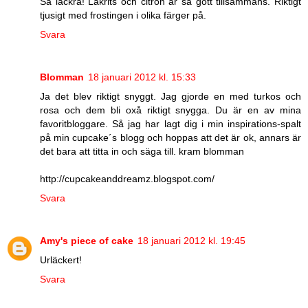
Så läckra! Lakrits och citron är så gott tillsammans. Riktigt
tjusigt med frostingen i olika färger på.
Svara
Blomman
18 januari 2012 kl. 15:33
Ja det blev riktigt snyggt. Jag gjorde en med turkos och
rosa och dem bli oxå riktigt snygga. Du är en av mina
favoritbloggare. Så jag har lagt dig i min inspirations-spalt
på min cupcake´s blogg och hoppas att det är ok, annars är
det bara att titta in och säga till. kram blomman
http://cupcakeanddreamz.blogspot.com/
Svara
Amy's piece of cake
18 januari 2012 kl. 19:45
Urläckert!
Svara