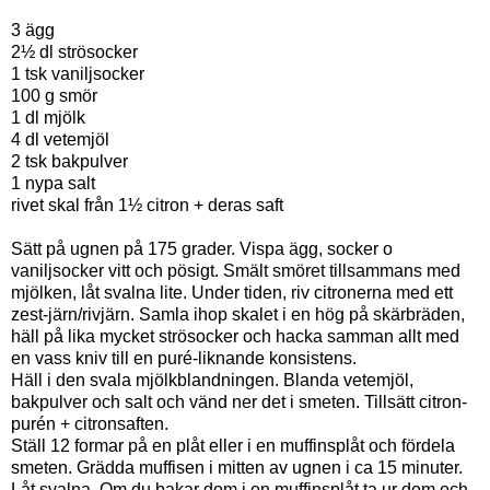
3 ägg
2½ dl strösocker
1 tsk vaniljsocker
100 g smör
1 dl mjölk
4 dl vetemjöl
2 tsk bakpulver
1 nypa salt
rivet skal från 1½ citron + deras saft
Sätt på ugnen på 175 grader. Vispa ägg, socker o
vaniljsocker vitt och pösigt. Smält smöret tillsammans med
mjölken, låt svalna lite. Under tiden, riv citronerna med ett
zest-järn/rivjärn. Samla ihop skalet i en hög på skärbräden,
häll på lika mycket strösocker och hacka samman allt med
en vass kniv till en puré-liknande konsistens.
Häll i den svala mjölkblandningen. Blanda vetemjöl,
bakpulver och salt och vänd ner det i smeten. Tillsätt citron-
purén + citronsaften.
Ställ 12 formar på en plåt eller i en muffinsplåt och fördela
smeten. Grädda muffisen i mitten av ugnen i ca 15 minuter.
Låt svalna. Om du bakar dom i en muffinsplåt ta ur dom och