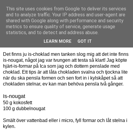
This site uses cookies from Google to deliver its services
Bagerskan
and to analyze traffic. Your IP address and user-agent are
shared with Google along with performance and security
metrics to ensure quality of service, generate usage
statistics, and to detect and address abuse.
tisdag 22 november 2011
Ljuvliga nougat-praliner!
LEARN MORE
GOT IT
Det finns ju is-choklad men tanken slog mig att det inte finns
is-nougat, något jag var tvungen att testa så klart! Jag köpte
hjärt-is-formar på Ica som jag och dottern penslade med
choklad. Ett tips är att låta chokladen svalna och tjockna lite
när du ska pensla formen och sen fort in i kylskåpet så att
chokladen stelnar, ev kan man behöva pensla två gånger.
Is-nougat
50 g kokosfett
100 g dubbelnougat
Smält över vattenbad eller i micro, fyll formar och låt stelna i
kylen.