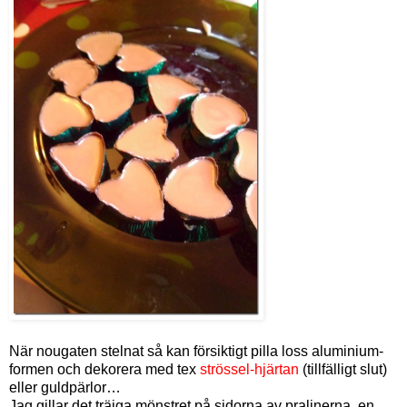
När nougaten stelnat så kan försiktigt pilla loss aluminium-
formen och dekorera med tex
strössel-hjärtan
(tillfälligt slut)
eller guldpärlor…
Jag gillar det träiga mönstret på sidorna av pralinerna, en