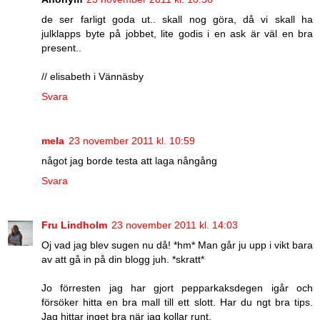
de ser farligt goda ut.. skall nog göra, då vi skall ha
julklapps byte på jobbet, lite godis i en ask är väl en bra
present..
// elisabeth i Vännäsby
Svara
mela
23 november 2011 kl. 10:59
något jag borde testa att laga nångång
Svara
Fru Lindholm
23 november 2011 kl. 14:03
Oj vad jag blev sugen nu då! *hm* Man går ju upp i vikt bara
av att gå in på din blogg juh. *skratt*
Jo förresten jag har gjort pepparkaksdegen igår och
försöker hitta en bra mall till ett slott. Har du ngt bra tips.
Jag hittar inget bra när jag kollar runt.