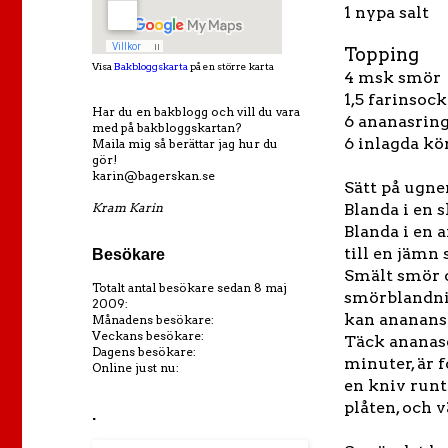
1 nypa salt
Topping
Visa
Bakbloggskarta
på en större karta
4 msk smör
1,5 farinsock
Har du en bakblogg och vill du vara
6 ananasrin
med på bakbloggskartan?
6 inlagda kö
Maila mig så berättar jag hur du
gör!
karin@bagerskan.se
Sätt på ugne
Blanda i en s
Kram Karin
Blanda i en a
till en jämn 
Besökare
Smält smör o
Totalt antal besökare sedan 8 maj
smörblandnin
2009:
kan ananansr
Månadens besökare:
Veckans besökare:
Täck ananase
Dagens besökare:
minuter, är 
Online just nu:
en kniv runt
plåten, och v
.