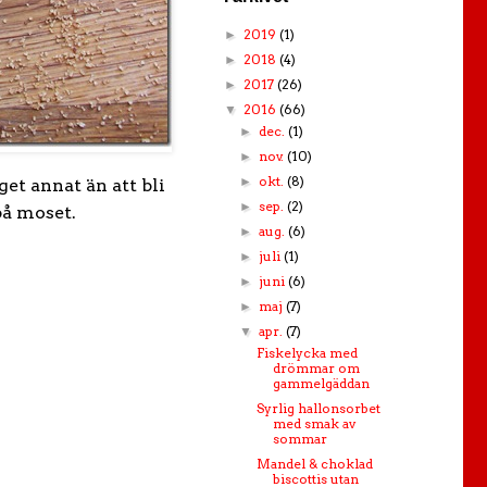
2019
(1)
►
2018
(4)
►
2017
(26)
►
2016
(66)
▼
dec.
(1)
►
nov.
(10)
►
okt.
(8)
►
t annat än att bli
sep.
(2)
►
på moset.
aug.
(6)
►
juli
(1)
►
juni
(6)
►
maj
(7)
►
apr.
(7)
▼
Fiskelycka med
drömmar om
gammelgäddan
Syrlig hallonsorbet
med smak av
sommar
Mandel & choklad
biscottis utan