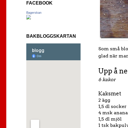
FACEBOOK
Bagerskan
BAKBLOGGSKARTAN
Som små blom
glad när man
Upp å n
6 kakor
Kaksmet
2 ägg
1,5 dl socker
4 msk anana
1,5 dl mjöl
1 tsk bakpul