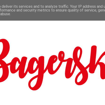
deliver its services and to analyze traffic. Your IP address and
formance and security metrics to ensure quality of service, ge
 abuse.