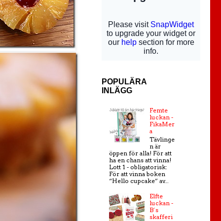
POPULÄRA
INLÄGG
Femte
luckan -
FikaMer
a
Tävlinge
n är
öppen för alla! För att
ha en chans att vinna!
Lott 1 - obligatorisk:
För att vinna boken
“Hello cupcake” av...
Elfte
luckan -
B´s
skafferi