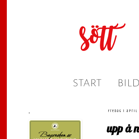
.
fredag 1 april
upp å 