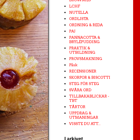
LCHF
NUTELLA
ORDLISTA
ORDNING & REDA
PAJ
PANNACOTTA &
BRYLÉPUDDING
PRAKTIK &
UTBILDNING
PROVSMAKNING
Påsk
RECENSIONER
SKORPOR & BISCOTTI
STEG FÖR STEG
SVÅRA ORD
TILLBAKABLICKAR -
TBT
TÅRTOR
UPPDRAG &
UTMANINGAR
VISSTE DU ATT...
I arkivet