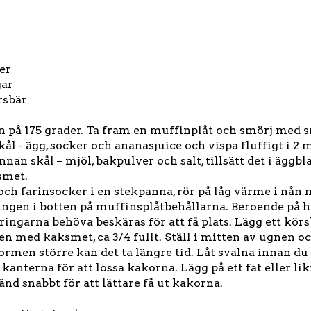
er
gar
rsbär
n på 175 grader. Ta fram en muffinplåt och smörj med 
kål - ägg, socker och ananasjuice och vispa fluffigt i 2 
nnan skål – mjöl, bakpulver och salt, tillsätt det i ägg
smet.
ch farinsocker i en stekpanna, rör på låg värme i nån 
gen i botten på muffinsplåtbehållarna. Beroende på hu
ingarna behöva beskäras för att få plats. Lägg ett körs
n med kaksmet, ca 3/4 fullt. Ställ i mitten av ugnen oc
formen större kan det ta längre tid. Låt svalna innan du
 kanterna för att lossa kakorna. Lägg på ett fat eller l
änd snabbt för att lättare få ut kakorna.