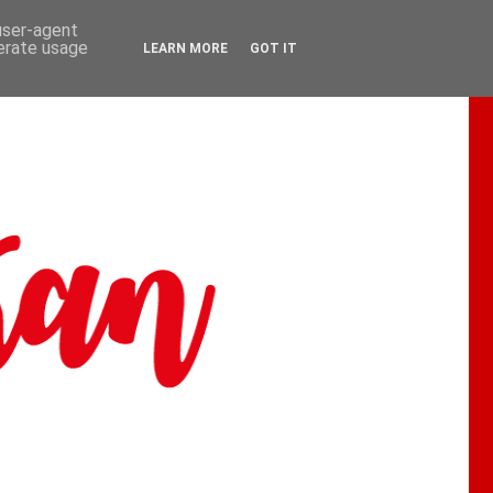
 user-agent
nerate usage
LEARN MORE
GOT IT