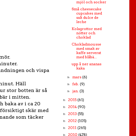
mjöl och socker
Små cheesecake
cupcakes med
salt dulce de
leche
Kolagrottor med
nötter och
choklad
Chokladmousse
med smak av
kaffe serverat
smör.
med blåbä...
minuter.
upp å ner ananas
kaka
blandningen och vispa
mars
(6)
►
minut. Häll
feb.
(9)
►
r stor botten är så
jan.
(3)
►
bär i mitten.
2015
(61)
►
h baka av i ca 20
2014
(90)
►
 försiktigt skär med
2013
(55)
►
iknande som täcker
2012
(105)
►
2011
(265)
►
2010
(478)
►