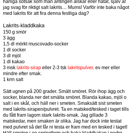
härliga sötsak som man antingen älskar eller hatar, själv är
jag svag för riktigt salt lakrits… Mums! Varför inte baka något
med lakrits för att fira denna festliga dag?
Lakrits-kladdkaka
150 g smör
3 ägg
1,5 dl mörkt muscovado-socker
1 dl socker
3 dl mjöl
1 dl kakao
3 msk
lakrits-sirap
eller 2-3 tsk
lakritspulver,
ev mer eller
mindre efter smak.
1 krm salt
Sätt ugnen på 200 grader. Smält smöret. Rör ihop ägg och
socker, blanda ner det smälta smöret. Blanda kakao, mjöl o
salt i en skål, och häll ner i smeten. Smaksätt sist smeten
med lakrits-sirapen/pulvret. Ta en matsked/tesked i taget tills
du fått fram lagom stark lakrits-smak. Jag gillade 3
matskedar, men smaken är olika. Jag har dock inte testat
med pulvret så det får ni testa er fram med en tesked i taget!
Häll smeten i en springform och baka kladdkakan i nedre