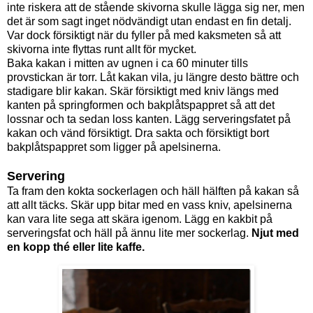
inte riskera att de stående skivorna skulle lägga sig ner, men
det är som sagt inget nödvändigt utan endast en fin detalj.
Var dock försiktigt när du fyller på med kaksmeten så att
skivorna inte flyttas runt allt för mycket.
Baka kakan i mitten av ugnen i ca 60 minuter tills
provstickan är torr. Låt kakan vila, ju längre desto bättre och
stadigare blir kakan. Skär försiktigt med kniv längs med
kanten på springformen och bakplåtspappret så att det
lossnar och ta sedan loss kanten. Lägg serveringsfatet på
kakan och vänd försiktigt. Dra sakta och försiktigt bort
bakplåtspappret som ligger på apelsinerna.
Servering
Ta fram den kokta sockerlagen och häll hälften på kakan så
att allt täcks. Skär upp bitar med en vass kniv, apelsinerna
kan vara lite sega att skära igenom. Lägg en kakbit på
serveringsfat och häll på ännu lite mer sockerlag.
Njut med
en kopp thé eller lite kaffe.