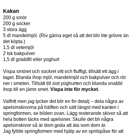
Kakan
200 g smör
200 g socker
3 stora ägg
5 dl mandelmjöl. (Riv gärna eget så att det blir lite grövre än
det köpta.)
1,5 dl vetemjöl
2 tsk bakpulver
1,5 dl gräddfil eller yoghurt
Vispa smöret och sockret vitt och fluffigt, tillsätt ett ägg i
taget. Blanda ihop mjöl, mandelmjöl och bakpulver och rör
ner i smeten. Tillsätt till sist yoghurten och blanda snabbt
ihop till en jämn smet.
Vispa inte för mycket.
Valfritt men jag tycker det blir en fin detalj – dela några av
apelsinskivorna på hälften och sätt längst med kanten i
springformen, se bilden ovan. Lägg resterande skivor så att
hela botten täcks med apelsiner. Skulle det bli några
apelsinskivor så är dom goda att äta som dom är.
Jag fyllde springformen med hjälp av en spritspåse för att