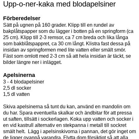
Upp-o-ner-kaka med blodapelsiner
Förberedelser
Sätt på ugnen på 160 grader. Klipp till en rundel av
bakplåtspapper som du lägger i botten på en springform (ca
25 cm). Klipp till 2-3 remsor, ca 7 cm breda och lika långa
som bakblåtspappret, ca 30 cm långt. Klistra fast dessa på
insidan av springformen med lite vatten eller smält smör.
Fäst som omlott med 2-3 cm så att hela insidan är täckt, se
bilder längre ner i inlägget.
Apelsinerna
3 - 4 blodapelsiner
2,5 dl socker
1,5 dl vatten
Skiva apelsinerna så tunt du kan, använd en mandolin om
du har. Spara eventuella skalkar och ändbitar för att pressa
ut saften, tillsätt i sockerlagen. Koka upp vatten och socker i
en vid kastrull alternativ en stekpanna i metall till sockret
smält helt. Lägg i apelsinskivorna i pannan, det gör inget om
de ligger ovanpå varandra. Flytta dom försiktigt så att alla