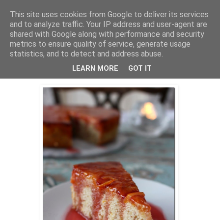
This site uses cookies from Google to deliver its services
Bagerskan
and to analyze traffic. Your IP address and user-agent are
shared with Google along with performance and security
metrics to ensure quality of service, generate usage
statistics, and to detect and address abuse.
onsdag 4 februari 2015
Upp-och-ner kaka med blodapelsin
LEARN MORE
GOT IT