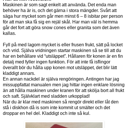
Maskinen är som sagt enkelt att använda. Det enda man
behöver ha är is, och det gärna i stora mängder. Svårt att
säga hur mycket som går men minst 6 – 8 isbitar per person
för att man ska få sig en rejäl skål. Har man väl is hemma
går det fort att göra snow cones eller granita som det även
kallas.
Fyll på med lagom mycket is eller frusen frukt, sätt på locket
och vrid. Själva vridningen startar maskinen så se till att du
har en behållare vid “utsläppet”. Hållaren för konen är en fin
detalj med fyller ingen funktion. För att inte få isflingor
överallt bör du hålla upp konen mot utsläppet, det blir lätt
kladdigt annars.
En annan nackdel är själva rengöringen. Antingen har jag
missuppfattat manualen men jag hittar ingen enklare lösning
än att hålla maskinen under kranen för att skölja bort all frukt
och saft. Självklart med sladden urkopplad!
När du är klar med maskinen så rengör direkt eller låt den
stå i diskhon då is som inte kommit ut smälter och det
droppar en hel del. Kladdigt och inte så kul.