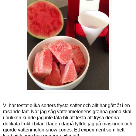
Vi har testat olika sorters frysta safter och allt har gått åt i en
rasande fart. När jag såg vattenmelonens granna gröna skal
i butiken kunde jag inte låta bli att testa att frysa denna
delikata frukt i bitar. Dagen därpå fyllde jag på maskinen och
gjorde vattenmelon-snow cones. Ett experiment som helt
klart gick hem hos ungarna. Härligt!