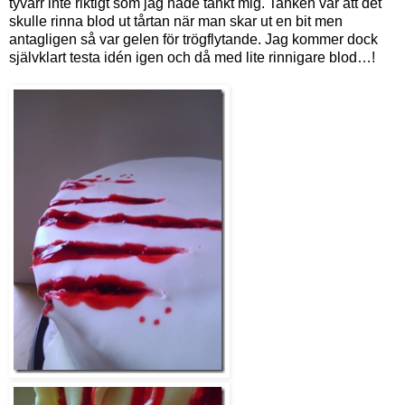
tyvärr inte riktigt som jag hade tänkt mig. Tanken var att det
skulle rinna blod ut tårtan när man skar ut en bit men
antagligen så var gelen för trögflytande. Jag kommer dock
självklart testa idén igen och då med lite rinnigare blod…!