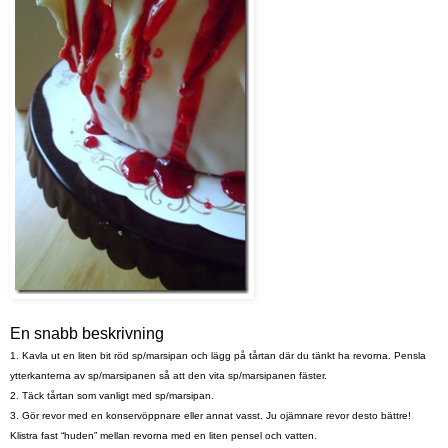
En snabb beskrivning
1. Kavla ut en liten bit röd sp/marsipan och lägg på tårtan där du tänkt ha revorna. Pensla
ytterkanterna av sp/marsipanen så att den vita sp/marsipanen fäster.
2. Täck tårtan som vanligt med sp/marsipan.
3. Gör revor med en konservöppnare eller annat vasst. Ju ojämnare revor desto bättre!
Klistra fast “huden” mellan revorna med en liten pensel och vatten.