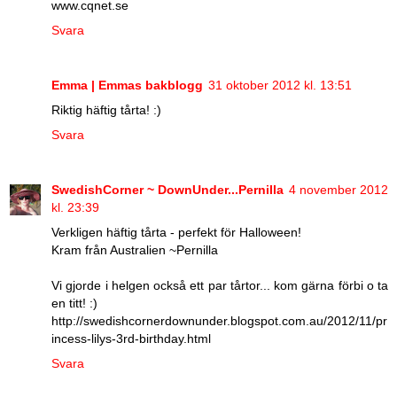
www.cqnet.se
Svara
Emma | Emmas bakblogg
31 oktober 2012 kl. 13:51
Riktig häftig tårta! :)
Svara
SwedishCorner ~ DownUnder...Pernilla
4 november 2012
kl. 23:39
Verkligen häftig tårta - perfekt för Halloween!
Kram från Australien ~Pernilla
Vi gjorde i helgen också ett par tårtor... kom gärna förbi o ta
en titt! :)
http://swedishcornerdownunder.blogspot.com.au/2012/11/pr
incess-lilys-3rd-birthday.html
Svara