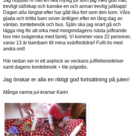
Jag hoppas ni haft en lika mysig jul som jag med god mat,
trevligt sällskap och kanske en och annan trevlig julklapp!
Dagen alla längtat efter har gått lika fort som den kom. Våra
glada och trötta barn sover äntligen efter en lång dag av
väntan, tomtebesök och bus. Själv ska jag snart gå och
lägga mig för att orka med morgondagens nästa julfirande
hos min svägerska med familj. Vi kommer vara 22 personer,
varav 13 är barnbarn till mina svärföräldrar! Fullt ös med
andra ord!
Här nedan ser ni ett axplock av veckans julförberedelser
samt dagens tomtebesök + lite julgodis.
Jag önskar er alla en riktigt god fortsättning på julen!
Många varma jul-kramar Karin