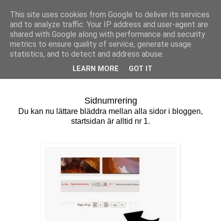
This site uses cookies from Google to deliver its services
Bagerskan
and to analyze traffic. Your IP address and user-agent are
shared with Google along with performance and security
metrics to ensure quality of service, generate usage
statistics, and to detect and address abuse.
tisdag 14 januari 2014
Blogg-nyheter!
LEARN MORE
GOT IT
Sidnumrering
Du kan nu lättare bläddra mellan alla sidor i bloggen,
startsidan är alltid nr 1.