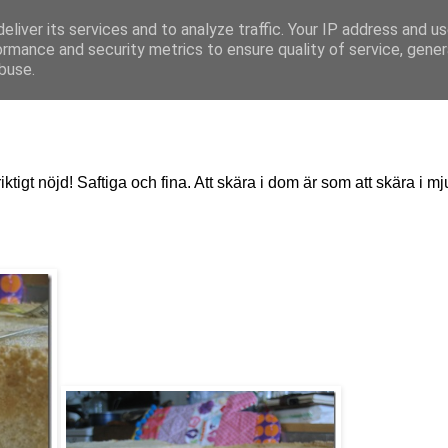
eliver its services and to analyze traffic. Your IP address and u
ormance and security metrics to ensure quality of service, gene
buse.
 riktigt nöjd! Saftiga och fina. Att skära i dom är som att skära i mj