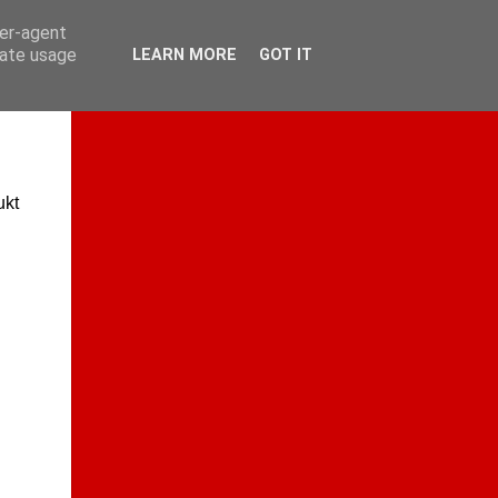
ser-agent
rate usage
LEARN MORE
GOT IT
ukt