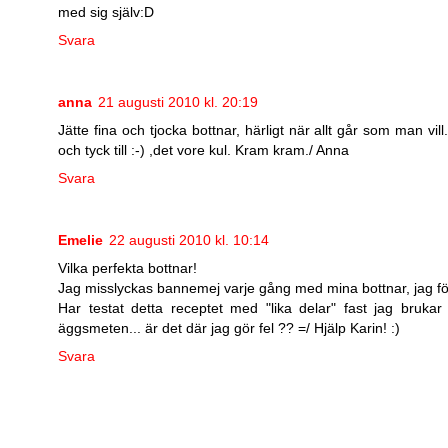
med sig själv:D
Svara
anna
21 augusti 2010 kl. 20:19
Jätte fina och tjocka bottnar, härligt när allt går som man vil
och tyck till :-) ,det vore kul. Kram kram./ Anna
Svara
Emelie
22 augusti 2010 kl. 10:14
Vilka perfekta bottnar!
Jag misslyckas bannemej varje gång med mina bottnar, jag först
Har testat detta receptet med "lika delar" fast jag brukar 
äggsmeten... är det där jag gör fel ?? =/ Hjälp Karin! :)
Svara