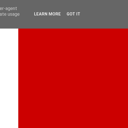
ser-agent
rate usage
LEARN MORE
GOT IT