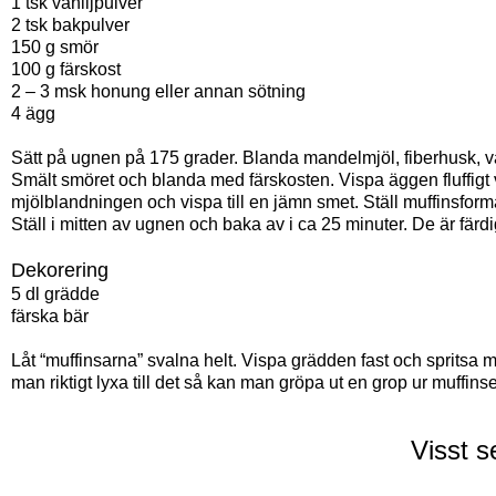
1 tsk vaniljpulver
2 tsk bakpulver
150 g smör
100 g färskost
2 – 3 msk honung eller annan sötning
4 ägg
Sätt på ugnen på 175 grader. Blanda mandelmjöl, fiberhusk, va
Smält smöret och blanda med färskosten. Vispa äggen fluffigt vita
mjölblandningen och vispa till en jämn smet. Ställ muffinsformar 
Ställ i mitten av ugnen och baka av i ca 25 minuter. De är färdi
Dekorering
5 dl grädde
färska bär
Låt “muffinsarna” svalna helt. Vispa grädden fast och spritsa me
man riktigt lyxa till det så kan man gröpa ut en grop ur muffin
Visst s