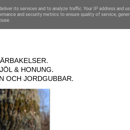
eliver its services and to analyze traffic. Your IP address and u
ormance and security metrics to ensure quality of service, gene
buse.
ÄRBAKELSER.
JÖL & HONUNG.
ON OCH JORDGUBBAR.