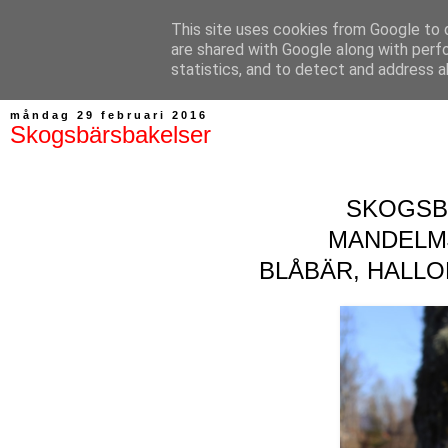
This site uses cookies from Google to d
Bagerskan
are shared with Google along with perf
statistics, and to detect and address a
måndag 29 februari 2016
Skogsbärsbakelser
SKOGSB
MANDELM
BLÅBÄR, HALL