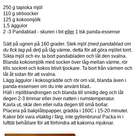
250 g tapioka mjöl
110 g strösocker
125 g kokosmjölk
1,5 äggulor
2 -3 Pandablad - skuren i bit
eller
1 tsk panda-essense
Sätt på ugnen på 160 grader. Stek mjöl
(med pandablad om
du fick tag på det)
på låg värme, detta för att göra mjölet torrt.
Sikta mjöl och ev. ta bort pandabladen och låt den svalna.
Blanda kokosmjölk med socker över låg-mellan värme, rör
tills sockret och kokos blivit tjockare. Ta bort från värmen och
låt åt sidan för att svalna.
Lägg äggulor i kokosgrädde och rör om väl, blanda även i
panda-essensen om du inte använt blad..
Häll i mjölblandningen och blanda till smidig deg och låt
degen 2-3 timmar eller över natten i rumstemperatur.
Kavla ut, skär den eller rulla degen till små bollar.
Placera på bakplåtspapper, grädda i 160C i 15-20 minuter.
Kakor bör vara vitaktig i färg, inte gyllenbruna! Packa in i
lufttät behållare för att förhindra att kakorna mjuknar.