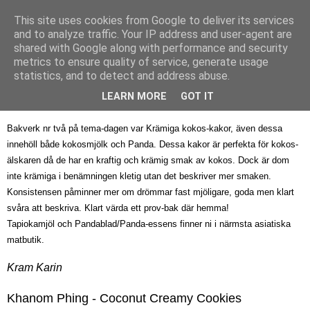
This site uses cookies from Google to deliver its services
Bagerskan
and to analyze traffic. Your IP address and user-agent are
shared with Google along with performance and security
metrics to ensure quality of service, generate usage
statistics, and to detect and address abuse.
torsdag 24 februari 2011
Krämiga kokos-kakor
LEARN MORE
GOT IT
Bakverk nr två på tema-dagen var Krämiga kokos-kakor, även dessa
innehöll både kokosmjölk och Panda. Dessa kakor är perfekta för kokos-
älskaren då de har en kraftig och krämig smak av kokos. Dock är dom
inte krämiga i benämningen kletig utan det beskriver mer smaken.
Konsistensen påminner mer om drömmar fast mjöligare, goda men klart
svåra att beskriva. Klart värda ett prov-bak där hemma!
Tapiokamjöl och Pandablad/Panda-essens finner ni i närmsta asiatiska
matbutik.
Kram Karin
Khanom Phing - Coconut Creamy Cookies