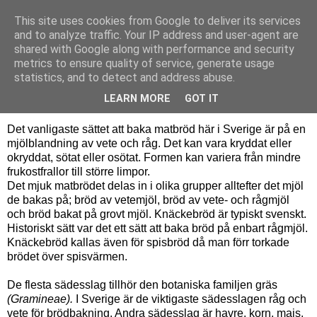
This site uses cookies from Google to deliver its services
Bagerskan
and to analyze traffic. Your IP address and user-agent are
shared with Google along with performance and security
metrics to ensure quality of service, generate usage
statistics, and to detect and address abuse.
torsdag 14 oktober 2010
Lilla bakskolan – Mjöl
LEARN MORE
GOT IT
Det vanligaste sättet att baka matbröd här i Sverige är på en
mjölblandning av vete och råg. Det kan vara kryddat eller
okryddat, sötat eller osötat. Formen kan variera från mindre
frukostfrallor till större limpor.
Det mjuk matbrödet delas in i olika grupper alltefter det mjöl
de bakas på; bröd av vetemjöl, bröd av vete- och rågmjöl
och bröd bakat på grovt mjöl. Knäckebröd är typiskt svenskt.
Historiskt sätt var det ett sätt att baka bröd på enbart rågmjöl.
Knäckebröd kallas även för spisbröd då man förr torkade
brödet över spisvärmen.
De flesta sädesslag tillhör den botaniska familjen gräs
(Gramineae).
I Sverige är de viktigaste sädesslagen råg och
vete för brödbakning. Andra sädesslag är havre, korn, majs,