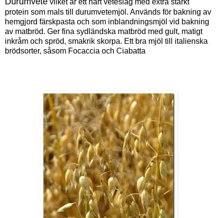
Durumvete
vilket är ett hårt veteslag med extra starkt
protein som mals till durumvetemjöl. Används för bakning av
hemgjord färskpasta och som inblandningsmjöl vid bakning
av matbröd. Ger fina sydländska matbröd med gult, matigt
inkråm och spröd, smakrik skorpa. Ett bra mjöl till italienska
brödsorter, såsom Focaccia och Ciabatta