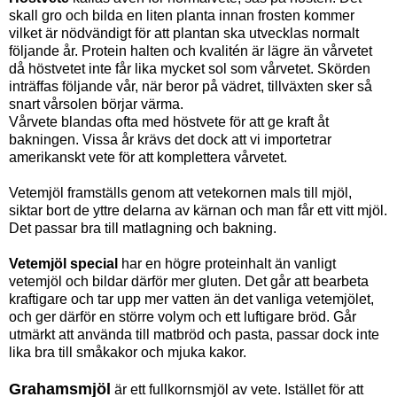
skall gro och bilda en liten planta innan frosten kommer
vilket är nödvändigt för att plantan ska utvecklas normalt
följande år. Protein halten och kvalitén är lägre än vårvetet
då höstvetet inte får lika mycket sol som vårvetet. Skörden
inträffas följande vår, när beror på vädret, tillväxten sker så
snart vårsolen börjar värma.
Vårvete blandas ofta med höstvete för att ge kraft åt
bakningen. Vissa år krävs det dock att vi importetrar
amerikanskt vete för att komplettera vårvetet.
Vetemjöl framställs genom att vetekornen mals till mjöl,
siktar bort de yttre delarna av kärnan och man får ett vitt mjöl.
Det passar bra till matlagning och bakning.
Vetemjöl special
har en högre proteinhalt än vanligt
vetemjöl och bildar därför mer gluten. Det går att bearbeta
kraftigare och tar upp mer vatten än det vanliga vetemjölet,
och ger därför en större volym och ett luftigare bröd. Går
utmärkt att använda till matbröd och pasta, passar dock inte
lika bra till småkakor och mjuka kakor.
Grahamsmjöl
är ett fullkornsmjöl av vete. Istället för att