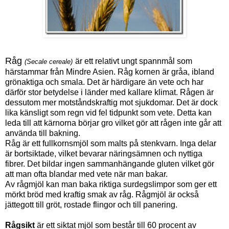
Råg
är ett relativt ungt spannmål som
(Secale cereale)
härstammar från Mindre Asien. Råg kornen är gråa, ibland
grönaktiga och smala. Det är härdigare än vete och har
därför stor betydelse i länder med kallare klimat. Rågen är
dessutom mer motståndskraftig mot sjukdomar. Det är dock
lika känsligt som regn vid fel tidpunkt som vete. Detta kan
leda till att kärnorna börjar gro vilket gör att rågen inte går att
använda till bakning.
Råg är ett fullkornsmjöl som malts på stenkvarn. Inga delar
är bortsiktade, vilket bevarar näringsämnen och nyttiga
fibrer. Det bildar ingen sammanhängande gluten vilket gör
att man ofta blandar med vete när man bakar.
Av rågmjöl kan man baka riktiga surdegslimpor som ger ett
mörkt bröd med kraftig smak av råg. Rågmjöl är också
jättegott till gröt, rostade flingor och till panering.
Rågsikt
är ett siktat mjöl som består till 60 procent av