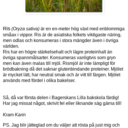
Ris
(Oryza sativa)
är en en-meter hög växt med enblommiga
småax i vippor. Ris är de asiatiska folkets viktigaste näring,
men odlas och konsumeras i stora mängder även i övriga
världen.
Ris har en högre stärkelsehalt och lägre proteinhalt än
övriga spannmålsarter. Konsumeras vanligtvis som gryn
men kan även malas till mjöl. Rismjöl är inte lämpligt för
brödbakning då det saknar glutenbindande proteiner. Mjölet
är mycket lätt, har neutral smak och är vitt till färgen. Mjölet
används med fördel i olika bakelser.
Så, då var första delen i Bagerskans Lilla bakskola färdig!
Har jag missat något, skrivit fel eller liknande säg gärna till!
Kram Karin
PS. Jag blir jätteglad om du väljer att rösta på just mig och