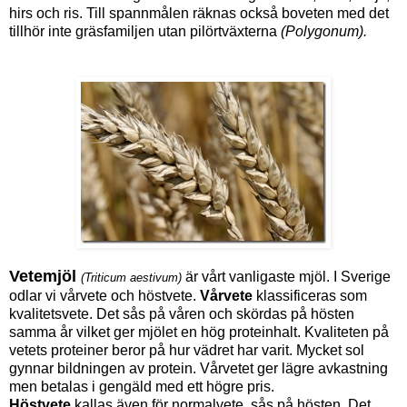
hirs och ris. Till spannmålen räknas också boveten med det
tillhör inte gräsfamiljen utan pilörtväxterna
(Polygonum).
Vetemjöl
är vårt vanligaste mjöl. I Sverige
(Triticum aestivum)
odlar vi vårvete och höstvete.
Vårvete
klassificeras som
kvalitetsvete. Det sås på våren och skördas på hösten
samma år vilket ger mjölet en hög proteinhalt. Kvaliteten på
vetets proteiner beror på hur vädret har varit. Mycket sol
gynnar bildningen av protein. Vårvetet ger lägre avkastning
men betalas i gengäld med ett högre pris.
Höstvete
kallas även för normalvete, sås på hösten. Det