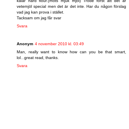
kalar hard flour.(mots mjuk mjöl) Trode först att det är
vetemjöl special men det är det inte. Har du någon förslag
vad jag kan prova i stället.
Tacksam om jag får svar
Svara
Anonym
4 november 2010 kl. 03:49
Man, really want to know how can you be that smart,
lol...great read, thanks.
Svara