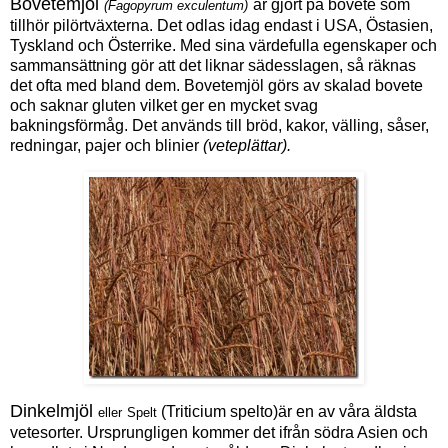
Bovetemjöl
är gjort på bovete som
(Fagopyrum exculentum)
tillhör pilörtväxterna. Det odlas idag endast i USA, Östasien,
Tyskland och Österrike. Med sina värdefulla egenskaper och
sammansättning gör att det liknar sädesslagen, så räknas
det ofta med bland dem. Bovetemjöl görs av skalad bovete
och saknar gluten vilket ger en mycket svag
bakningsförmåg. Det används till bröd, kakor, välling, såser,
redningar, pajer och blinier
(veteplättar).
Dinkelmjöl
(Triticium spelto)är en av våra äldsta
eller
Spelt
vetesorter. Ursprungligen kommer det ifrån södra Asien och