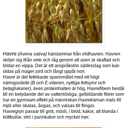
Havre
(Avena sativa)
härstammar från vildhavren. Havren
skiljer sig ifrån vete och råg genom att axen är skaftad och
bildar en vippa. Det är ett anspråkslös sädesslag som kan
oldas på mager jord och långt uppåt norr.
Havre är det fettrikaste spannmålet med ett högt
näringsvärde
(B och E-vitamin, nyttiga fettsyror och
betaglukaner)
, även proteinhalten är hög. Havrefibern består
till en betydande del av vattenlösliga, gelbildande fibrer som
har en gynnsam effekt på människan.Havrekärnan mals till
mjöl eller skalas, ångas, och valsas till flingor.
Havregryn passar till gröt, müsli, i bröd, kakor, att blanda i
köttbullar, strö i pannkakor och mycket mer.