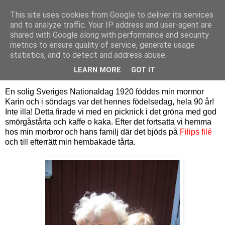
This site uses cookies from Google to deliver its services
Bagerskan
and to analyze traffic. Your IP address and user-agent are
shared with Google along with performance and security
metrics to ensure quality of service, generate usage
statistics, and to detect and address abuse.
måndag 7 juni 2010
Mormor 90 år
LEARN MORE
GOT IT
En solig Sveriges Nationaldag 1920 föddes min mormor
Karin och i söndags var det hennes födelsedag, hela 90 år!
Inte illa! Detta firade vi med en picknick i det gröna med god
smörgåstårta och kaffe o kaka. Efter det fortsatta vi hemma
hos min morbror och hans familj där det bjöds på
Filips filé
och till efterrätt min hembakade tårta.