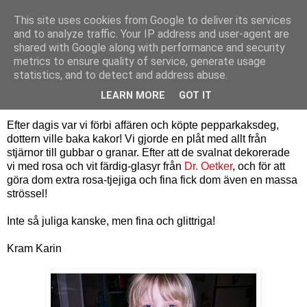
This site uses cookies from Google to deliver its services
Bagerskan
and to analyze traffic. Your IP address and user-agent are
shared with Google along with performance and security
metrics to ensure quality of service, generate usage
statistics, and to detect and address abuse.
måndag 23 november 2009
Tjejiga pepparkakor
LEARN MORE
GOT IT
Efter dagis var vi förbi affären och köpte pepparkaksdeg,
dottern ville baka kakor! Vi gjorde en plåt med allt från
stjärnor till gubbar o granar. Efter att de svalnat dekorerade
vi med rosa och vit färdig-glasyr från
Dr. Oetker
, och för att
göra dom extra rosa-tjejiga och fina fick dom även en massa
strössel!
Inte så juliga kanske, men fina och glittriga!
Kram Karin