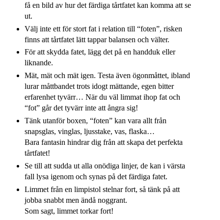
få en bild av hur det färdiga tårtfatet kan komma att se
ut.
Välj inte ett för stort fat i relation till “foten”, risken
finns att tårtfatet lätt tappar balansen och välter.
För att skydda fatet, lägg det på en handduk eller
liknande.
Mät, mät och mät igen. Testa även ögonmåttet, ibland
lurar måttbandet trots idogt mättande, egen bitter
erfarenhet tyvärr… När du väl limmat ihop fat och
“fot” går det tyvärr inte att ångra sig!
Tänk utanför boxen, “foten” kan vara allt från
snapsglas, vinglas, ljusstake, vas, flaska…
Bara fantasin hindrar dig från att skapa det perfekta
tårtfatet!
Se till att sudda ut alla onödiga linjer, de kan i värsta
fall lysa igenom och synas på det färdiga fatet.
Limmet från en limpistol stelnar fort, så tänk på att
jobba snabbt men ändå noggrant.
Som sagt, limmet torkar fort!