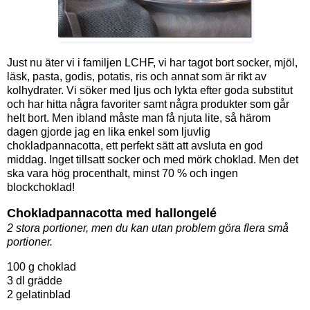
Just nu äter vi i familjen LCHF, vi har tagot bort socker, mjöl,
läsk, pasta, godis, potatis, ris och annat som är rikt av
kolhydrater. Vi söker med ljus och lykta efter goda substitut
och har hitta några favoriter samt några produkter som går
helt bort. Men ibland måste man få njuta lite, så härom
dagen gjorde jag en lika enkel som ljuvlig
chokladpannacotta, ett perfekt sätt att avsluta en god
middag. Inget tillsatt socker och med mörk choklad. Men det
ska vara hög procenthalt, minst 70 % och ingen
blockchoklad!
Chokladpannacotta med hallongelé
2 stora portioner, men du kan utan problem göra flera små
portioner.
100 g choklad
3 dl grädde
2 gelatinblad