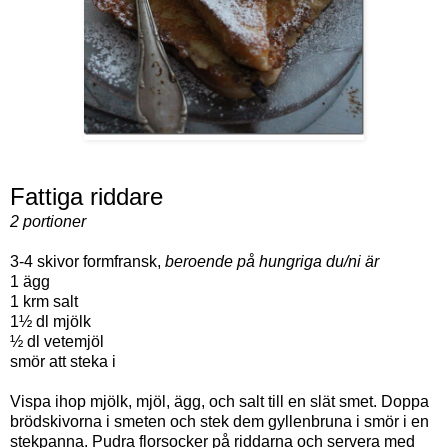
Fattiga riddare
2 portioner
3-4 skivor formfransk,
beroende på hungriga du/ni är
1 ägg
1 krm salt
1½ dl mjölk
½ dl vetemjöl
smör att steka i
Vispa ihop mjölk, mjöl, ägg, och salt till en slät smet. Doppa
brödskivorna i smeten och stek dem gyllenbruna i smör i en
stekpanna. Pudra florsocker på riddarna och servera med