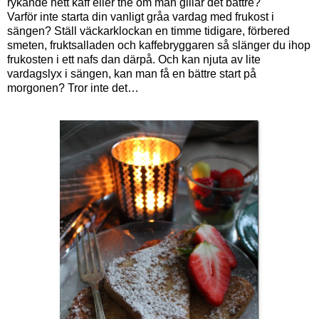
rykande hett kaff eller the om man gillar det bättre?
Varför inte starta din vanligt gråa vardag med frukost i
sängen? Ställ väckarklockan en timme tidigare, förbered
smeten, fruktsalladen och kaffebryggaren så slänger du ihop
frukosten i ett nafs dan därpå. Och kan njuta av lite
vardagslyx i sängen, kan man få en bättre start på
morgonen? Tror inte det…