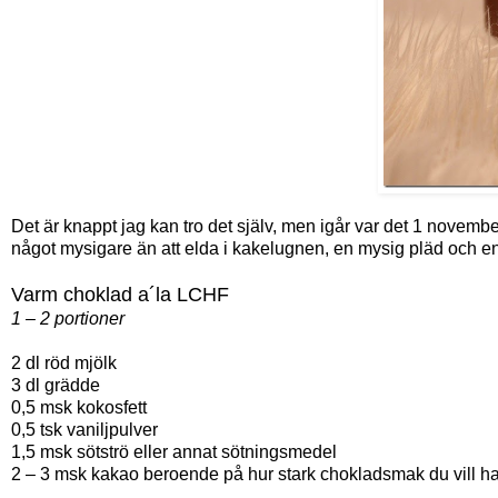
Det är knappt jag kan tro det själv, men igår var det 1 novembe
något mysigare än att elda i kakelugnen, en mysig pläd och e
Varm choklad a´la LCHF
1 – 2 portioner
2 dl röd mjölk
3 dl grädde
0,5 msk kokosfett
0,5 tsk vaniljpulver
1,5 msk sötströ eller annat sötningsmedel
2 – 3 msk kakao beroende på hur stark chokladsmak du vill h