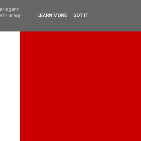
ser-agent
rate usage
LEARN MORE
GOT IT