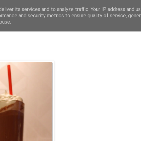
eliver its services and to analyze traffic. Your IP address and u
ormance and security metrics to ensure quality of service, gene
buse.