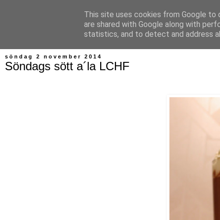
This site uses cookies from Google to d
Bagerskan
are shared with Google along with perf
statistics, and to detect and address a
söndag 2 november 2014
Söndags sött a´la LCHF