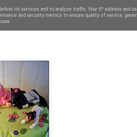
eliver its services and to analyze traffic. Your IP address and u
ormance and security metrics to ensure quality of service, gene
buse.