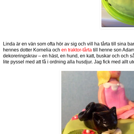
Linda är en vän som ofta hör av sig och vill ha tårta till sina ba
hennes dotter Kornelia och
en traktor-tårta
till henne son Adam
dekoreringskrav – en häst, en hund, en katt, buskar och och så 
lite pyssel med att få i ordning alla husdjur. Jag fick med all