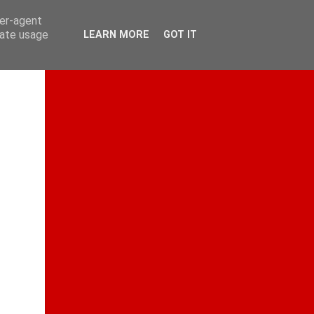
ser-agent
rate usage
LEARN MORE
GOT IT