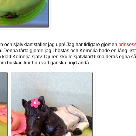
rn och självklart ställer jag upp! Jag har tidigare gjort en
prinsess
. Denna tårta gjorde jag i höstas och Kornelia hade en lång lis
klart Kornelia själv. Djuren skulle självklart likna deras egna så
t utom buskar, tror hon vart ganska nöjd ändå…