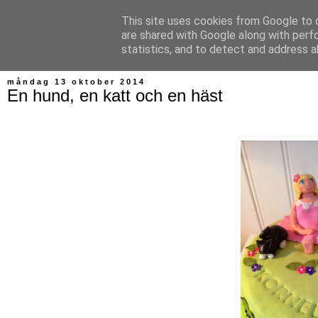
This site uses cookies from Google to d
Bagerskan
are shared with Google along with perf
statistics, and to detect and address a
måndag 13 oktober 2014
En hund, en katt och en häst