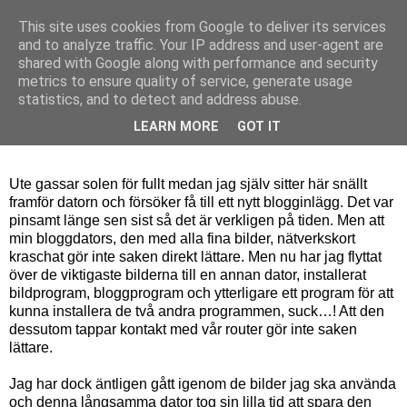
This site uses cookies from Google to deliver its services
Bagerskan
and to analyze traffic. Your IP address and user-agent are
shared with Google along with performance and security
metrics to ensure quality of service, generate usage
statistics, and to detect and address abuse.
söndag 16 juni 2013
Sakta men säkert…
LEARN MORE
GOT IT
Ute gassar solen för fullt medan jag själv sitter här snällt
framför datorn och försöker få till ett nytt blogginlägg. Det var
pinsamt länge sen sist så det är verkligen på tiden. Men att
min bloggdators, den med alla fina bilder, nätverkskort
kraschat gör inte saken direkt lättare. Men nu har jag flyttat
över de viktigaste bilderna till en annan dator, installerat
bildprogram, bloggprogram och ytterligare ett program för att
kunna installera de två andra programmen, suck…! Att den
dessutom tappar kontakt med vår router gör inte saken
lättare.
Jag har dock äntligen gått igenom de bilder jag ska använda
och denna långsamma dator tog sin lilla tid att spara den