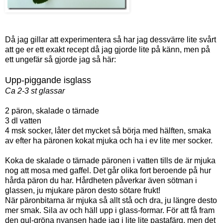
Då jag gillar att experimentera så har jag dessvärre lite svårt
att ge er ett exakt recept då jag gjorde lite på känn, men på
ett ungefär så gjorde jag så här:
Upp-piggande isglass
Ca 2-3 st glassar
2 päron, skalade o tärnade
3 dl vatten
4 msk socker, låter det mycket så börja med hälften, smaka
av efter ha päronen kokat mjuka och ha i ev lite mer socker.
Koka de skalade o tärnade päronen i vatten tills de är mjuka
nog att mosa med gaffel. Det går olika fort beroende på hur
hårda päron du har. Hårdheten påverkar även sötman i
glassen, ju mjukare päron desto sötare frukt!
När päronbitarna är mjuka så allt stå och dra, ju längre desto
mer smak. Sila av och häll upp i glass-formar. För att få fram
den gul-gröna nyansen hade jag i lite lite pastafärg, men det