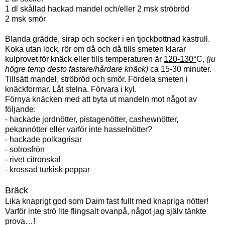
1 dl skållad hackad mandel och/eller 2 msk ströbröd
2 msk smör
Blanda grädde, sirap och socker i en tjockbottnad kastrull.
Koka utan lock, rör om då och då tills smeten klarar
kulprovet för knäck eller tills temperaturen är
120-130°
C,
(ju
högre temp desto fastare/hårdare knäck)
ca 15-30 minuter.
Tillsätt mandel, ströbröd och smör. Fördela smeten i
knäckformar. Låt stelna. Förvara i kyl.
Förnya knäcken med att byta ut mandeln mot något av
följande:
- hackade jordnötter, pistagenötter, cashewnötter,
pekannötter eller varför inte hasselnötter?
- hackade polkagrisar
- solrosfrön
- rivet citronskal
- krossad turkisk peppar
Bräck
Lika knaprigt god som Daim fast fullt med knapriga nötter!
Varför inte strö lite flingsalt ovanpå, något jag själv tänkte
prova…!