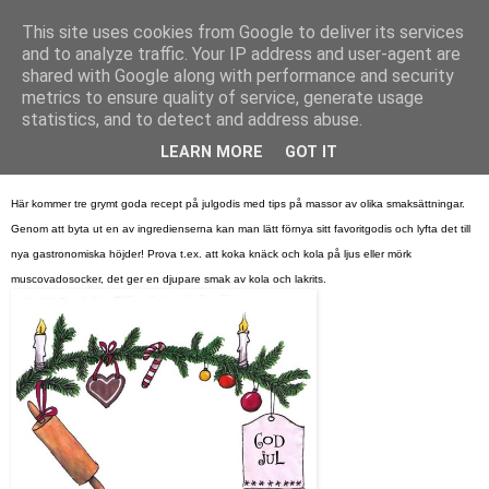
This site uses cookies from Google to deliver its services
Bagerskan
and to analyze traffic. Your IP address and user-agent are
shared with Google along with performance and security
metrics to ensure quality of service, generate usage
statistics, and to detect and address abuse.
torsdag 22 december 2011
Tjugosjätte luckan – Kola, knäck 6 bräck
LEARN MORE
GOT IT
Här kommer tre grymt goda recept på julgodis med tips på massor av olika smaksättningar.
Genom att byta ut en av ingredienserna kan man lätt förnya sitt favoritgodis och lyfta det till
nya gastronomiska höjder! Prova t.ex. att koka knäck och kola på ljus eller mörk
muscovadosocker, det ger en djupare smak av kola och lakrits.