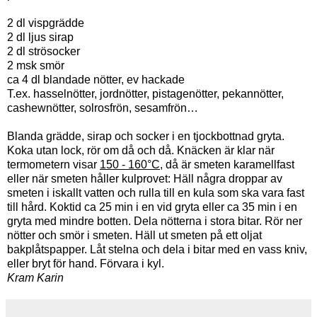
2 dl vispgrädde
2 dl ljus sirap
2 dl strösocker
2 msk smör
ca 4 dl blandade nötter, ev hackade
T.ex. hasselnötter, jordnötter, pistagenötter, pekannötter,
cashewnötter, solrosfrön, sesamfrön…
Blanda grädde, sirap och socker i en tjockbottnad gryta.
Koka utan lock, rör om då och då. Knäcken är klar när
termometern visar
150 - 160°C
, då är smeten karamellfast
eller när smeten håller kulprovet: Häll några droppar av
smeten i iskallt vatten och rulla till en kula som ska vara fast
till hård. Koktid ca 25 min i en vid gryta eller ca 35 min i en
gryta med mindre botten. Dela nötterna i stora bitar. Rör ner
nötter och smör i smeten. Häll ut smeten på ett oljat
bakplåtspapper. Låt stelna och dela i bitar med en vass kniv,
eller bryt för hand. Förvara i kyl.
Kram Karin