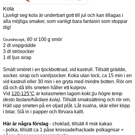
Kola
Ljuvligt seg kola är underbart gott till jul och kan tillagas i
alla möjliga smaker, som vanligt bara fantasin som stoppar
dig!
,
60 st
100 g smör
Grundrecept
2 dl vispgrädde
3 dl strösocker
1 dl ljus sirap
Smält smöret i en tjockbottnad, vid kastrull. Tillsätt grädde,
socker, sirap och vaniljsocker. Koka utan lock, ca 15 min i en
vid kastrull eller 30 min i en gryta med mindre botten. Rör om
då och då tills smeten håller ett kulprov.
Vid
120-125°C
är kolasmeten lagom kokt
(ju högre temp
desto fastare/hårdare kola)
. Tillsätt smaksättning och rör om.
Häll upp smeten på en oljad plåt. Låt svalna, skär eller klipp
i bitar. Slå in i papper och förvara kallt.
Här är några förslag
- choklad, tillsätt 4 msk kakao
- polka, tillsätt ca 1 påse krossade/hackade polkagrisar +