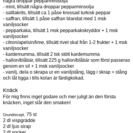
några droppar pepparmintsolja
- mint, tillsätt några droppar pepparminsolja
- saltlakrits, tillsätt ca 1 påse krossad turkisk peppar
- saffran, tillsätt 1 påse saffran blandat med 1 msk
vaniljsocker
- pepparkaka, tillsätt 1 msk pepparkakskryddor + 1 msk
vaniljsocker
- citron/apelsin/lime, tillsätt rivet skal från 1-2 frukter + 1 msk
vaniljsocker
- kardemumma, tillsätt 2 tsk stött kardemumma
- hallon/blåbär, tillsätt 225 g hallon/blåbär som först passeras
genom en sil + 1 msk vaniljsocker
- vanilj, dela o skrapa ur en vaniljstång, lägg i skrap + stång
och låt ligga i tills kolan är färdigkokad.
Knäck
För mig finns inget godare och mer juligt än den första
knäcken, inget slår den smaken!
75 st
Grundrecept,
2 dl vispgrädde
2 dl ljus sirap
2 dl socker