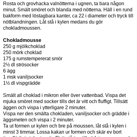
Rosta och grovhacka valnötterna i ugnen, ta bara någon
minut. Smält smöret och blanda med nötterna. Häll i en rund
bakform med löstagbara kanter, ca 22 i diameter och tryck till
nötblandningen. Låt stå i kylen medans du gör
chokladmoussen.
Chokladmousse
250 g mjölkchoklad
250 mörk choklad
175 g rumstempererat smör
2½ dl strösocker
6 ägg
1 msk vaniljsocker
1½ dl vispgrädde
Smält all choklad i mikron eller över vattenbad. Vispa det
mjuka smöret med socker tills det är vitt och fluffigt. Tillsätt
äggen och vispa i ytterligare 2 minuter.
Vispa ner den smälta chokladen, vaniljsocker och grädde i
äggsmeten och vispa i 2 minuter.
Ta ut formen ur kylen och bre på moussen, låt stå i kylen i
minst 3 timmar. Lossa kakan ur formen och skär ev bort