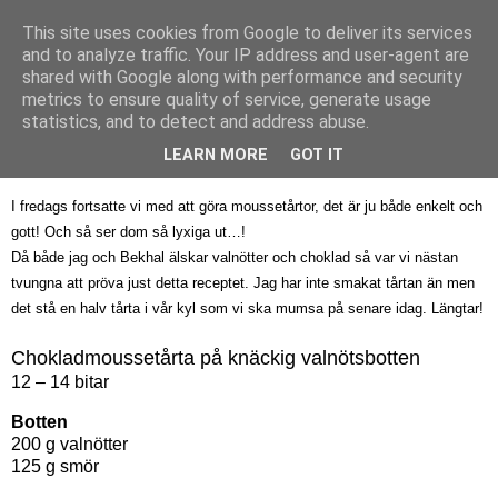
This site uses cookies from Google to deliver its services
Bagerskan
and to analyze traffic. Your IP address and user-agent are
shared with Google along with performance and security
metrics to ensure quality of service, generate usage
statistics, and to detect and address abuse.
lördag 5 mars 2011
For all chocolate you lovers!
LEARN MORE
GOT IT
I fredags fortsatte vi med att göra moussetårtor, det är ju både enkelt och
gott! Och så ser dom så lyxiga ut…!
Då både jag och Bekhal älskar valnötter och choklad så var vi nästan
tvungna att pröva just detta receptet. Jag har inte smakat tårtan än men
det stå en halv tårta i vår kyl som vi ska mumsa på senare idag. Längtar!
Chokladmoussetårta på knäckig valnötsbotten
12 – 14 bitar
Botten
200 g valnötter
125 g smör