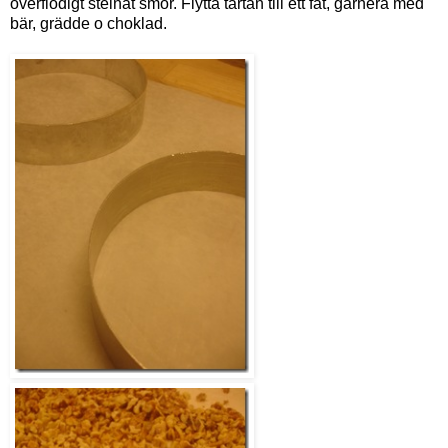
överflödigt stelnat smör. Flytta tårtan till ett fat, garnera med
bär, grädde o choklad.