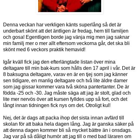
Denna veckan har verkligen känts superlång så det är
underbart skönt att det äntligen är fredag, hem till familjen
och gosa! Egentligen borde jag vänja mig men jag saknar
min familj mer o mer allt eftersom veckorna går, det ska bli
skönt med 6 veckors praktik hemavid!
Igår kväll fick jag den efterlängtade listan över mina
deltagare till min bak-kurs som hålls den 17 april i vår. Det är
8 baksugna deltagare, varav en är en tjej som jag känner
sen tidigare, en manlig deltagare och två lite äldre damer
som jag gissar kommer vara två sköna pantertanter. De är
födda -25 och -30. Jag måste säga att jag är stolt, glad och
lite mer nervös över att kursen fylldes upp så fort, och det
långt innan tidningen fick nys om det. Otroligt kul!
Nej, det är dags att packa ihop det sista innan avfärd till
skolan för att baka hela dagen lång. Jag är ganska säker på
att denna dagen kommer bli så mycket bättre än i onsdags.
Jag var på så dåligt humör att jag till o med bad läraren om