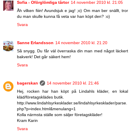
Sofia - Oförglömliga tårtor
14 november 2010 kl. 21:05
Åh vilken fiiin! Avundsjuk e jag! ;o) Om man ber snällt, tror
du man skulle kunna få veta var han köpt den? :o)
Svara
Sanne Erlandsson
14 november 2010 kl. 21:20
Så snygg. Du får väl överraska din man med något läckert
bakverk! Det går säkert hem!
Svara
bagerskan
14 november 2010 kl. 21:46
Hej, rocken har han köpt på Lindahls kläder, en lokal
kläd/företagsklädes butik.
http://www.lindahlsyrkesklader.se/lindahlsyrkesklader/parse.
php?p=index.html&menulang=1
Kolla närmsta ställe som säljer företagskläder!
Kram Karin
Svara