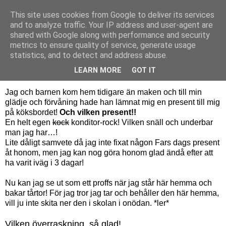
This site uses cookies from Google to deliver its services
Bagerskan
and to analyze traffic. Your IP address and user-agent are
shared with Google along with performance and security
metrics to ensure quality of service, generate usage
statistics, and to detect and address abuse.
söndag 14 november 2010
Vilken snäll man!
LEARN MORE
GOT IT
Jag och barnen kom hem tidigare än maken och till min
glädje och förvåning hade han lämnat mig en present till mig
på köksbordet!
Och vilken present!!
En helt egen
kock
konditor-rock! Vilken snäll och underbar
man jag har…!
Lite dåligt samvete då jag inte fixat någon Fars dags present
åt honom, men jag kan nog göra honom glad ändå efter att
ha varit iväg i 3 dagar!
Nu kan jag se ut som ett proffs när jag står här hemma och
bakar tårtor! För jag tror jag tar och behåller den här hemma,
vill ju inte skita ner den i skolan i onödan. *ler*
Vilken överraskning, så glad!