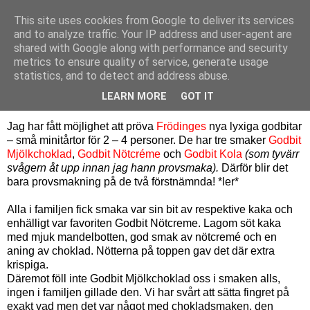
This site uses cookies from Google to deliver its services
Bagerskan
and to analyze traffic. Your IP address and user-agent are
shared with Google along with performance and security
metrics to ensure quality of service, generate usage
statistics, and to detect and address abuse.
söndag 21 november 2010
Provsmakning
LEARN MORE
GOT IT
Jag har fått möjlighet att pröva
Frödinges
nya lyxiga godbitar
– små minitårtor för 2 – 4 personer. De har tre smaker
Godbit
Mjölkchoklad
,
Godbit Nötcréme
och
Godbit Kola
(som tyvärr
svågern åt upp innan jag hann provsmaka).
Därför blir det
bara provsmakning på de två förstnämnda! *ler*
Alla i familjen fick smaka var sin bit av respektive kaka och
enhälligt var favoriten Godbit Nötcreme. Lagom söt kaka
med mjuk mandelbotten, god smak av nötcremé och en
aning av choklad. Nötterna på toppen gav det där extra
krispiga.
Däremot föll inte Godbit Mjölkchoklad oss i smaken alls,
ingen i familjen gillade den. Vi har svårt att sätta fingret på
exakt vad men det var något med chokladsmaken, den