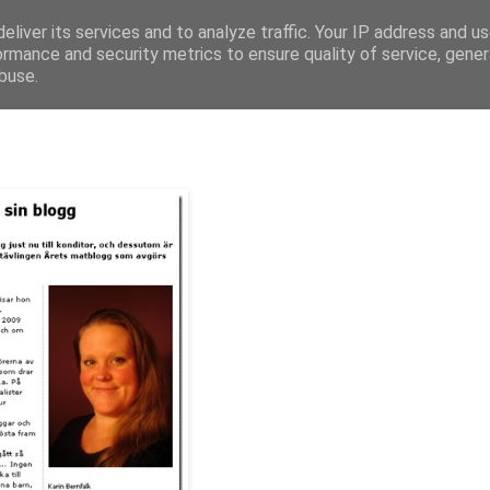
eliver its services and to analyze traffic. Your IP address and u
ormance and security metrics to ensure quality of service, gene
buse.