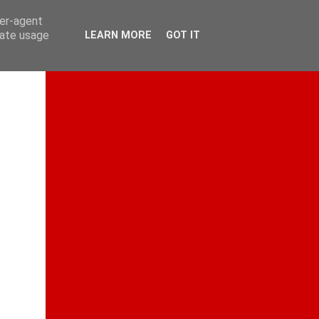
ser-agent
rate usage
LEARN MORE
GOT IT