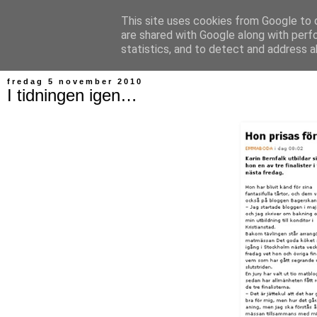
This site uses cookies from Google to d
Bagerskan
are shared with Google along with perf
statistics, and to detect and address a
fredag 5 november 2010
I tidningen igen…