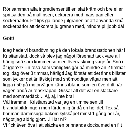
Rör samman alla ingredienser till en slät kräm och bre eller
spritsa den på muffinsen, dekorera med marsipan eller
sockerpärlor. Ett tips gällande julgranen är att använda små
sockerpärlor att dekorera julgranen med, mindre pilljobb då!
Gott!
Idag hade vi brandövning på den lokala brandstationen här i
Kristianstad, dock så blev jag något försenad tack vare all
härlig snö som kommer som en överraskning varje år. Snö i
år igen?!? En resa som vanligtvis går på mindre än 2 timmar
tog idag över 3 timmar, härligt! Jag förstår att det finns bilister
som tycker det är läskigt med snömoddiga vägar men att
ligga i 50 på motorvägen känns ibland som en överdrift när
vägen ändå är renskrapad. Gissar att det var en stackare
med sommardäck… Aj, aj, inte bra!
Väl framme i Kristianstad var jag en timme sen till
brandutbildningen men lärde mig ändå en hel del. Tex så
bör man dammsuga bakom kylskåpet minst 1 gång per år,
något jag aldrig gjort…! Har ni?
Vi fick även öva i att släcka en brinnande docka med en filt