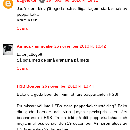
bagerskan
25 november 2010 kl. 18:12
Jadå, dom blev jättegoda och saftiga. lagom stark smak av
pepparkaka!
Kram Karin
Svara
Annica - annicake
26 november 2010 kl. 10:42
Låter jättegott!
Så söta med de små granarna på med!
Svara
HSB Bospar
26 november 2010 kl. 13:44
Baka ditt goda boende - vinn ett års bosparande i HSB!
Du missar väl inte HSBs stora pepparkakshustävling? Baka
ditt goda boende och vinn juryns specialpris - ett års
bosparande i HSB. Ta en bild på ditt pepparkakshus och
mejla in till oss senast den 19 december. Vinnaren utses av
HSBs jury den 22 december.