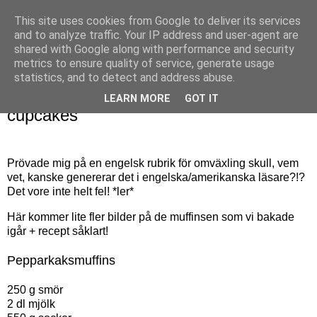
This site uses cookies from Google to deliver its services
Bagerskan
and to analyze traffic. Your IP address and user-agent are
shared with Google along with performance and security
metrics to ensure quality of service, generate usage
statistics, and to detect and address abuse.
torsdag 25 november 2010
Christmas tree decorated gingerbread
LEARN MORE
GOT IT
cupcakes
Prövade mig på en engelsk rubrik för omväxling skull, vem
vet, kanske genererar det i engelska/amerikanska läsare?!?
Det vore inte helt fel! *ler*
Här kommer lite fler bilder på de muffinsen som vi bakade
igår + recept såklart!
Pepparkaksmuffins
250 g smör
2 dl mjölk