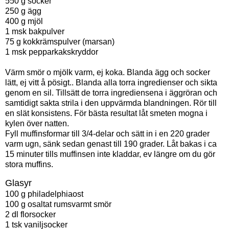
550 g socker
250 g ägg
400 g mjöl
1 msk bakpulver
75 g kokkrämspulver (marsan)
1 msk pepparkakskryddor
Värm smör o mjölk varm, ej koka. Blanda ägg och socker
lätt, ej vitt å pösigt.. Blanda alla torra ingredienser och sikta
genom en sil. Tillsätt de torra ingrediensena i äggröran och
samtidigt sakta strila i den uppvärmda blandningen. Rör till
en slät konsistens. För bästa resultat låt smeten mogna i
kylen över natten.
Fyll muffinsformar till 3/4-delar och sätt in i en 220 grader
varm ugn, sänk sedan genast till 190 grader. Låt bakas i ca
15 minuter tills muffinsen inte kladdar, ev längre om du gör
stora muffins.
Glasyr
100 g philadelphiaost
100 g osaltat rumsvarmt smör
2 dl florsocker
1 tsk vaniljsocker