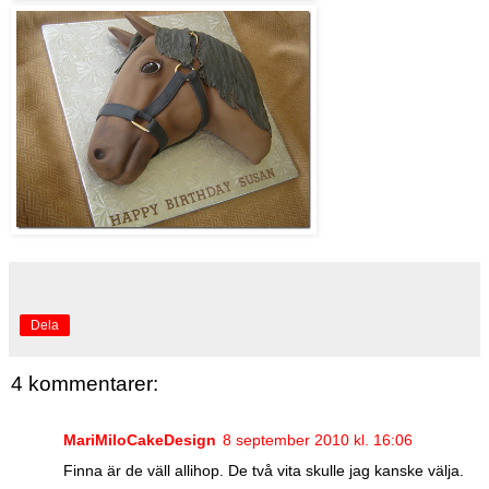
Dela
4 kommentarer:
MariMiloCakeDesign
8 september 2010 kl. 16:06
Finna är de väll allihop. De två vita skulle jag kanske välja.