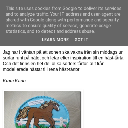
This site uses cookies from Google to deliver its services
Bagerskan
and to analyze traffic. Your IP address and user-agent are
shared with Google along with performance and security
metrics to ensure quality of service, generate usage
statistics, and to detect and address abuse.
onsdag 8 september 2010
Hästar…
LEARN MORE
GOT IT
Jag har i väntan på att sonen ska vakna från sin middagslur
surfar runt på nätet och letar efter inspiration till en häst-tårta.
Och det finns en hel del olika sorters tårtor, allt från
modellerade hästar till rena häst-tårtor!
Kram Karin