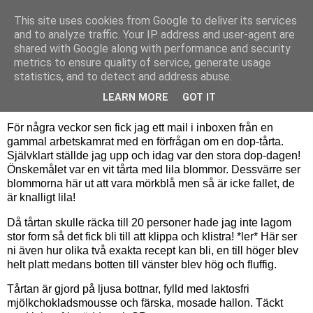
This site uses cookies from Google to deliver its services
Bagerskan
and to analyze traffic. Your IP address and user-agent are
shared with Google along with performance and security
metrics to ensure quality of service, generate usage
statistics, and to detect and address abuse.
söndag 29 augusti 2010
Doptårta till Inez
LEARN MORE
GOT IT
För några veckor sen fick jag ett mail i inboxen från en
gammal arbetskamrat med en förfrågan om en dop-tårta.
Självklart ställde jag upp och idag var den stora dop-dagen!
Önskemålet var en vit tårta med lila blommor. Dessvärre ser
blommorna här ut att vara mörkblå men så är icke fallet, de
är knalligt lila!
Då tårtan skulle räcka till 20 personer hade jag inte lagom
stor form så det fick bli till att klippa och klistra! *ler* Här ser
ni även hur olika två exakta recept kan bli, en till höger blev
helt platt medans botten till vänster blev hög och fluffig.
Tårtan är gjord på ljusa bottnar, fylld med laktosfri
mjölkchokladsmousse och färska, mosade hallon. Täckt