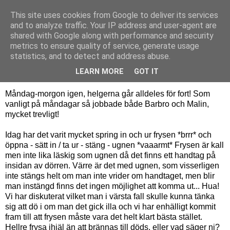
This site uses cookies from Google to deliver its services
Bagerskan
and to analyze traffic. Your IP address and user-agent are
shared with Google along with performance and security
metrics to ensure quality of service, generate usage
statistics, and to detect and address abuse.
tisdag 18 maj 2010
Praktik - dag 10
LEARN MORE
GOT IT
Måndag-morgon igen, helgerna går alldeles för fort! Som
vanligt på måndagar så jobbade både Barbro och Malin,
mycket trevligt!
Idag har det varit mycket spring in och ur frysen *brrr* och
öppna - sätt in / ta ur - stäng - ugnen *vaaarmt* Frysen är kall
men inte lika läskig som ugnen då det finns ett handtag på
insidan av dörren. Värre är det med ugnen, som visserligen
inte stängs helt om man inte vrider om handtaget, men blir
man instängd finns det ingen möjlighet att komma ut... Hua!
Vi har diskuterat vilket man i värsta fall skulle kunna tänka
sig att dö i om man det gick illa och vi har enhälligt kommit
fram till att frysen måste vara det helt klart bästa stället.
Hellre frysa ihjäl än att brännas till döds, eller vad säger ni?