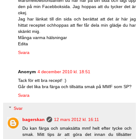
Marsmellowsfondanten du har här på din sida och lagt upp
den på min Facebboksida. Jag hoppas att du tycker det är
okej.
Jag har länkat till din sida och berättat att det är här jag
hittat receptet ochhoppas att fler får dela min glädje du har
skänkt mig.
Många varma hälsningar
Edita
Svara
Anonym
4 december 2010 kl. 18:51
Tack för ett bra recept! :)
Går det lika bra färga och tillsätta smak på MMF som SP?
Svara
Svar
bagerskan
12 mars 2012 kl. 16:11
Du kan färga och smaksätta mmf helt efter tycke och
smak. Mitt tips är att göra det innan du tillsätter