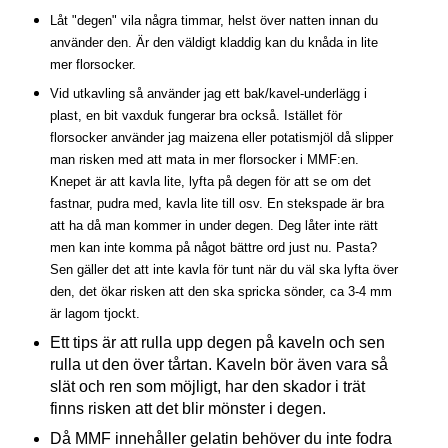
Låt "degen" vila några timmar, helst över natten innan du
använder den. Är den väldigt kladdig kan du knåda in lite
mer florsocker.
Vid utkavling så använder jag ett bak/kavel-underlägg i
plast, en bit vaxduk fungerar bra också. Istället för
florsocker använder jag maizena eller potatismjöl då slipper
man risken med att mata in mer florsocker i MMF:en.
Knepet är att kavla lite, lyfta på degen för att se om det
fastnar, pudra med, kavla lite till osv. En stekspade är bra
att ha då man kommer in under degen. Deg låter inte rätt
men kan inte komma på något bättre ord just nu. Pasta?
Sen gäller det att inte kavla för tunt när du väl ska lyfta över
den, det ökar risken att den ska spricka sönder, ca 3-4 mm
är lagom tjockt.
Ett tips är att rulla upp degen på kaveln och sen
rulla ut den över tårtan. Kaveln bör även vara så
slät och ren som möjligt, har den skador i trät
finns risken att det blir mönster i degen.
Då MMF innehåller gelatin behöver du inte fodra