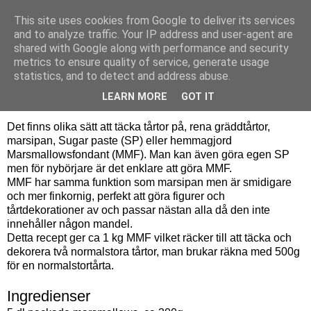
This site uses cookies from Google to deliver its services
Bagerskan
and to analyze traffic. Your IP address and user-agent are
shared with Google along with performance and security
metrics to ensure quality of service, generate usage
statistics, and to detect and address abuse.
måndag 26 april 2010
Marsmallowsfondant (MMF)
LEARN MORE
GOT IT
Det finns olika sätt att täcka tårtor på, rena gräddtårtor,
marsipan, Sugar paste (SP) eller hemmagjord
Marsmallowsfondant (MMF). Man kan även göra egen SP
men för nybörjare är det enklare att göra MMF.
MMF har samma funktion som marsipan men är smidigare
och mer finkornig, perfekt att göra figurer och
tårtdekorationer av och passar nästan alla då den inte
innehåller någon mandel.
Detta recept ger ca 1 kg MMF vilket räcker till att täcka och
dekorera två normalstora tårtor, man brukar räkna med 500g
för en normalstortårta.
Ingredienser