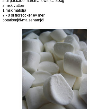
5
dl
packade marsmallows, ca 300g
2
msk
vatten
1
msk
matolja
7 - 8
dl
florsocker ev mer
potatismjöl/maizenamjöl