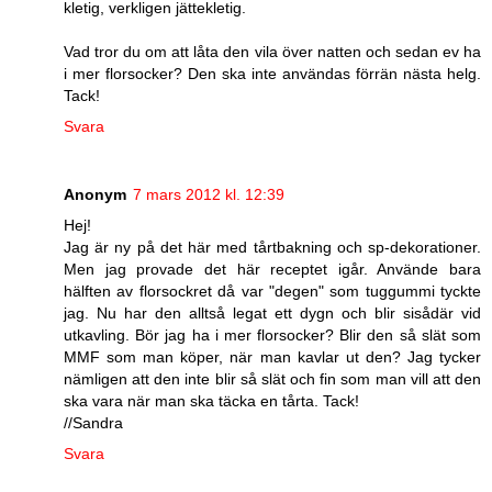
kletig, verkligen jättekletig.
Vad tror du om att låta den vila över natten och sedan ev ha
i mer florsocker? Den ska inte användas förrän nästa helg.
Tack!
Svara
Anonym
7 mars 2012 kl. 12:39
Hej!
Jag är ny på det här med tårtbakning och sp-dekorationer.
Men jag provade det här receptet igår. Använde bara
hälften av florsockret då var "degen" som tuggummi tyckte
jag. Nu har den alltså legat ett dygn och blir sisådär vid
utkavling. Bör jag ha i mer florsocker? Blir den så slät som
MMF som man köper, när man kavlar ut den? Jag tycker
nämligen att den inte blir så slät och fin som man vill att den
ska vara när man ska täcka en tårta. Tack!
//Sandra
Svara